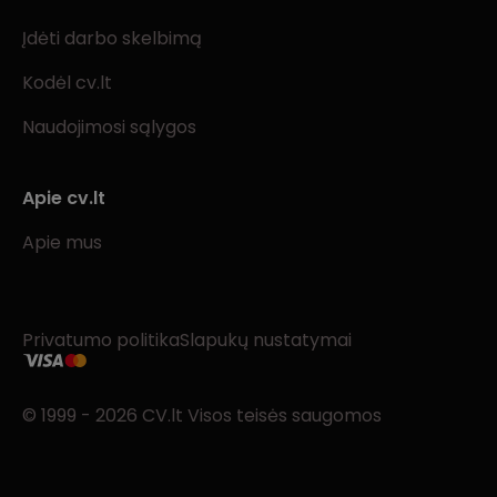
Įdėti darbo skelbimą
Kodėl cv.lt
Naudojimosi sąlygos
Apie cv.lt
Apie mus
Privatumo politika
Slapukų nustatymai
© 1999 - 2026 CV.lt Visos teisės saugomos