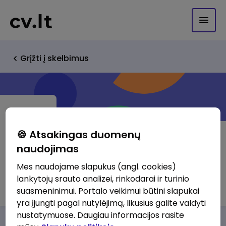
Grįžti į skelbimus
🍪 Atsakingas duomenų
naudojimas
UAB "Mikrovisatos TV"
Mes naudojame slapukus (angl. cookies)
lankytojų srauto analizei, rinkodarai ir turinio
http://www.mikrovisata.lt/tv.htm
suasmeninimui. Portalo veikimui būtini slapukai
yra įjungti pagal nutylėjimą, likusius galite valdyti
nustatymuose. Daugiau informacijos rasite