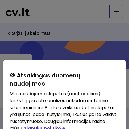
Grįžti į skelbimus
🍪 Atsakingas duomenų
naudojimas
UAB "Natanga"
Mes naudojame slapukus (angl. cookies)
lankytojų srauto analizei, rinkodarai ir turinio
suasmeninimui. Portalo veikimui būtini slapukai
yra įjungti pagal nutylėjimą, likusius galite valdyti
Darbo pasiūlymai
Apie mus
Privalumai
nustatymuose. Daugiau informacijos rasite
mūsų
Slapukų politikoje.