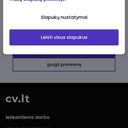
Ši įmonė kol kas neturi aktyvių
darbo pasiūlymų
Slapukų nustatymai
Daugiau darbo pasiūlymų jums!
Leisti visus slapukus
Žiūrėti visus skelbimus
Įjungti priminimą
Ieškantiems darbo