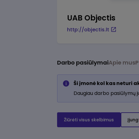
UAB Objectis
http://objectis.lt
Darbo pasiūlymai
Apie mus
P
Ši įmonė kol kas neturi 
Daugiau darbo pasiūlymų 
Žiūrėti visus skelbimus
Įjung