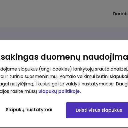
Darbd
Atsakingas duomenų naudojim
ojame slapukus (angl. cookies) lankytojų srauto analizei,
ai ir turinio suasmeninimui. Portalo veikimui būtini slapuka
pagal nutylėjimą, likusius galite valdyti nustatymuose. Daug
cijos rasite mūsų
Slapukų politikoje.
Slapukų nustatymai
Leisti visus slapukus