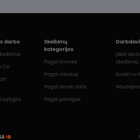
ms darbo
Skelbimų
Darbdav
kategorijos
skelbimai
Įdėti dar
Pagal įmones
skelbimą
o CV
Pagal miestus
Kodėl cv.l
oti
Pagal verslo sritis
Naudojimo
i sąlygos
Pagal pareigas