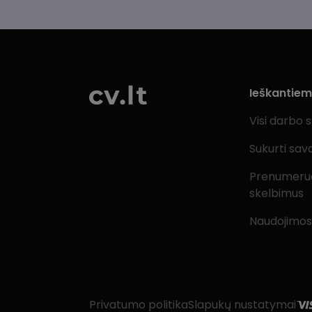
Ieškantie
Visi darbo 
Sukurti sav
Prenumeru
skelbimus
Naudojimos
Privatumo politika
Slapukų nustatymai