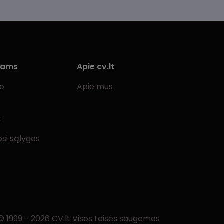
iams
Apie cv.lt
bo
Apie mus
t
si sąlygos
© 1999 - 2026 CV.lt Visos teisės saugomos