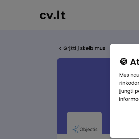
Grįžti į skelbimus
🍪 
Mes naud
rinkodar
įjungti 
informa