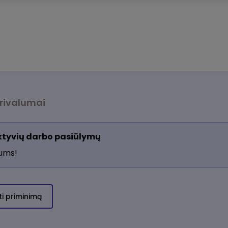
rivalumai
aktyvių darbo pasiūlymų
jums!
ti priminimą