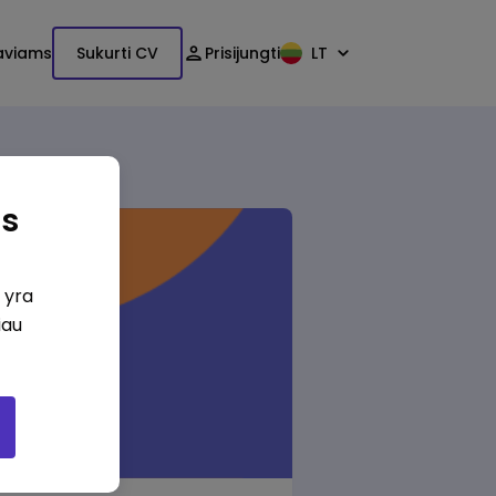
aviams
Sukurti CV
Prisijungti
LT
as
i yra
iau