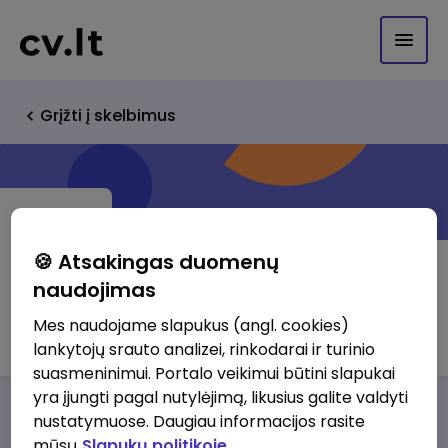
Grįžti į skelbimus
🍪 Atsakingas duomenų
naudojimas
UAB "Orem"
Mes naudojame slapukus (angl. cookies)
lankytojų srauto analizei, rinkodarai ir turinio
suasmeninimui. Portalo veikimui būtini slapukai
yra įjungti pagal nutylėjimą, likusius galite valdyti
Darbo pasiūlymai
Apie mus
Privalumai
nustatymuose. Daugiau informacijos rasite
mūsų
Slapukų politikoje.