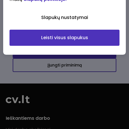
Ši įmonė kol kas neturi aktyvių
darbo pasiūlymų
Slapukų nustatymai
Daugiau darbo pasiūlymų jums!
Leisti visus slapukus
Žiūrėti visus skelbimus
Įjungti priminimą
Ieškantiems darbo