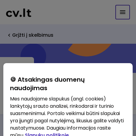
Grįžti į skelbimus
🍪 Atsakingas duomenų
naudojimas
UAB "Oro meistrai"
Mes naudojame slapukus (angl. cookies)
lankytojų srauto analizei, rinkodarai ir turinio
suasmeninimui. Portalo veikimui būtini slapukai
yra įjungti pagal nutylėjimą, likusius galite valdyti
Darbo pasiūlymai
Apie mus
Privalumai
nustatymuose. Daugiau informacijos rasite
mūsų
Slapukų politikoje.