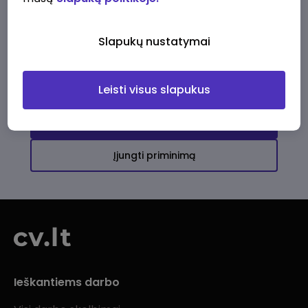
Ši įmonė kol kas neturi aktyvių
darbo pasiūlymų
Slapukų nustatymai
Daugiau darbo pasiūlymų jums!
Leisti visus slapukus
Žiūrėti visus skelbimus
Įjungti priminimą
Ieškantiems darbo