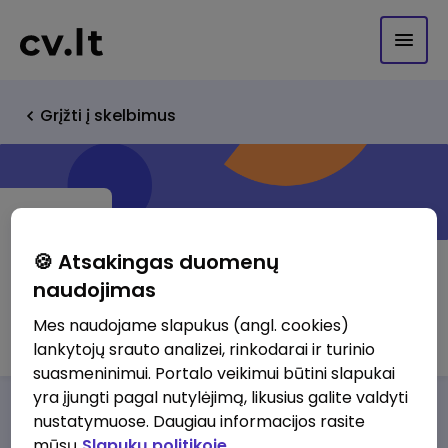
Grįžti į skelbimus
🍪 Atsakingas duomenų
naudojimas
UAB Paulmann Gaisma
Mes naudojame slapukus (angl. cookies)
lankytojų srauto analizei, rinkodarai ir turinio
suasmeninimui. Portalo veikimui būtini slapukai
yra įjungti pagal nutylėjimą, likusius galite valdyti
Darbo pasiūlymai
Apie mus
Privalumai
nustatymuose. Daugiau informacijos rasite
mūsų
Slapukų politikoje.