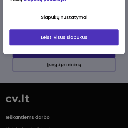
Ši įmonė kol kas neturi aktyvių
darbo pasiūlymų
Slapukų nustatymai
Daugiau darbo pasiūlymų jums!
Leisti visus slapukus
Žiūrėti visus skelbimus
Įjungti priminimą
Ieškantiems darbo