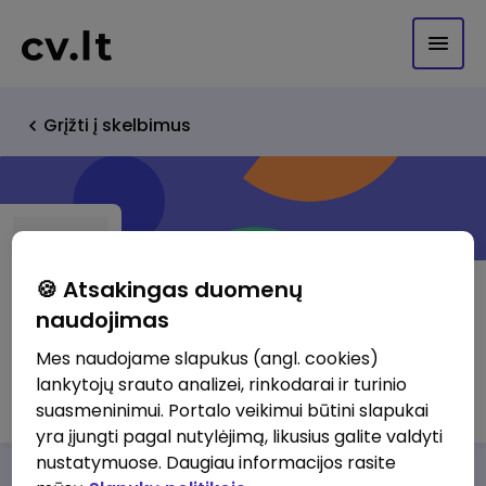
Grįžti į skelbimus
🍪 Atsakingas duomenų
naudojimas
UAB Plyteliu centras
Mes naudojame slapukus (angl. cookies)
lankytojų srauto analizei, rinkodarai ir turinio
http://www.plyteliucentras.lt
suasmeninimui. Portalo veikimui būtini slapukai
yra įjungti pagal nutylėjimą, likusius galite valdyti
nustatymuose. Daugiau informacijos rasite