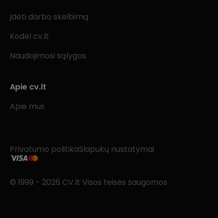
Įdėti darbo skelbimą
Kodėl cv.lt
Naudojimosi sąlygos
Apie cv.lt
Apie mus
Privatumo politika
Slapukų nustatymai
© 1999 - 2026 CV.lt Visos teisės saugomos