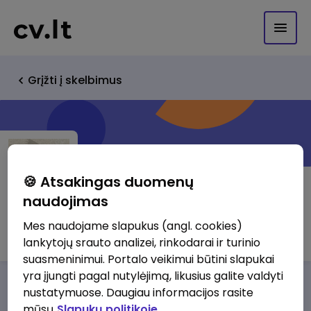
Grįžti į skelbimus
🍪 Atsakingas duomenų
naudojimas
UAB "Rasoda"
Mes naudojame slapukus (angl. cookies)
lankytojų srauto analizei, rinkodarai ir turinio
suasmeninimui. Portalo veikimui būtini slapukai
yra įjungti pagal nutylėjimą, likusius galite valdyti
Darbo pasiūlymai
Apie mus
Privalumai
nustatymuose. Daugiau informacijos rasite
mūsų
Slapukų politikoje.