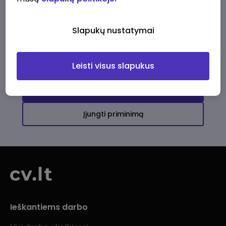
Ši įmonė kol kas neturi aktyvių
darbo pasiūlymų
Slapukų nustatymai
Daugiau darbo pasiūlymų jums!
Leisti visus slapukus
Žiūrėti visus skelbimus
Įjungti priminimą
Ieškantiems darbo