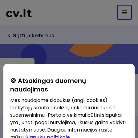
Grįžti į skelbimus
🍪 Atsakingas duomenų
naudojimas
UAB Renesansoproejktai
Mes naudojame slapukus (angl. cookies)
lankytojų srauto analizei, rinkodarai ir turinio
suasmeninimui. Portalo veikimui būtini slapukai
yra įjungti pagal nutylėjimą, likusius galite valdyti
Darbo pasiūlymai
Apie mus
Privalumai
nustatymuose. Daugiau informacijos rasite
mūsų
Slapukų politikoje.