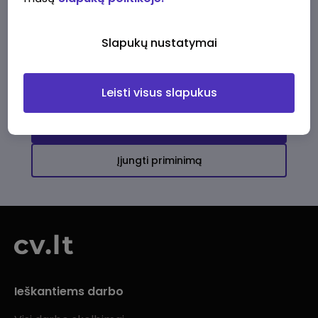
Ši įmonė kol kas neturi aktyvių
darbo pasiūlymų
Slapukų nustatymai
Daugiau darbo pasiūlymų jums!
Leisti visus slapukus
Žiūrėti visus skelbimus
Įjungti priminimą
Ieškantiems darbo