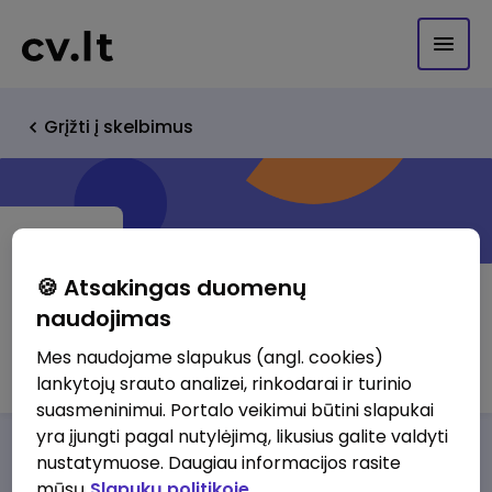
Grįžti į skelbimus
🍪 Atsakingas duomenų
naudojimas
UAB Ribera
Mes naudojame slapukus (angl. cookies)
lankytojų srauto analizei, rinkodarai ir turinio
suasmeninimui. Portalo veikimui būtini slapukai
yra įjungti pagal nutylėjimą, likusius galite valdyti
Darbo pasiūlymai
Apie mus
Privalumai
nustatymuose. Daugiau informacijos rasite
mūsų
Slapukų politikoje.