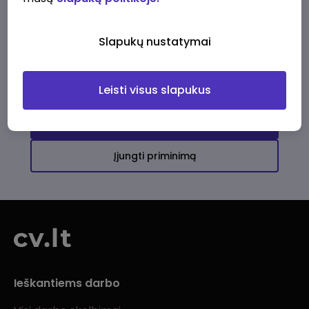
Ši įmonė kol kas neturi aktyvių
darbo pasiūlymų
Slapukų nustatymai
Daugiau darbo pasiūlymų jums!
Leisti visus slapukus
Žiūrėti visus skelbimus
Įjungti priminimą
Ieškantiems darbo