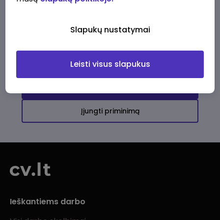
Ši įmonė kol kas neturi aktyvių
darbo pasiūlymų
Slapukų nustatymai
Daugiau darbo pasiūlymų jums!
Leisti visus slapukus
Žiūrėti visus skelbimus
Įjungti priminimą
Ieškantiems darbo