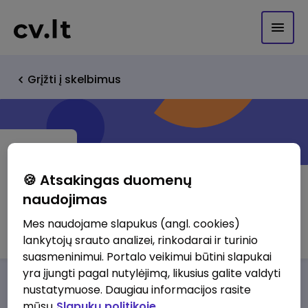
Grįžti į skelbimus
🍪 Atsakingas duomenų
naudojimas
UAB Santermus
Mes naudojame slapukus (angl. cookies)
lankytojų srauto analizei, rinkodarai ir turinio
suasmeninimui. Portalo veikimui būtini slapukai
yra įjungti pagal nutylėjimą, likusius galite valdyti
Darbo pasiūlymai
Apie mus
Privalumai
nustatymuose. Daugiau informacijos rasite
mūsų
Slapukų politikoje.