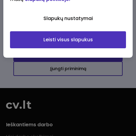
Ši įmonė kol kas neturi aktyvių
darbo pasiūlymų
Slapukų nustatymai
Daugiau darbo pasiūlymų jums!
Leisti visus slapukus
Žiūrėti visus skelbimus
Įjungti priminimą
Ieškantiems darbo