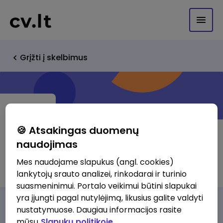
Grįžti į skelbimus
🍪 Atsakingas duomenų
naudojimas
UAB "Scapa Baltic"
Mes naudojame slapukus (angl. cookies)
lankytojų srauto analizei, rinkodarai ir turinio
suasmeninimui. Portalo veikimui būtini slapukai
yra įjungti pagal nutylėjimą, likusius galite valdyti
Darbo pasiūlymai
Apie mus
Privalumai
nustatymuose. Daugiau informacijos rasite
mūsų
Slapukų politikoje.