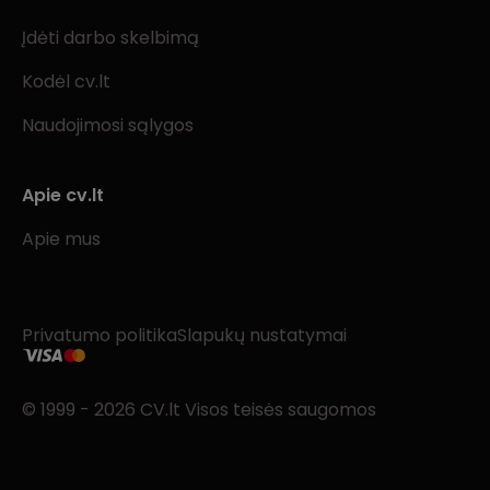
Įdėti darbo skelbimą
Kodėl cv.lt
Naudojimosi sąlygos
Apie cv.lt
Apie mus
Privatumo politika
Slapukų nustatymai
© 1999 - 2026 CV.lt Visos teisės saugomos