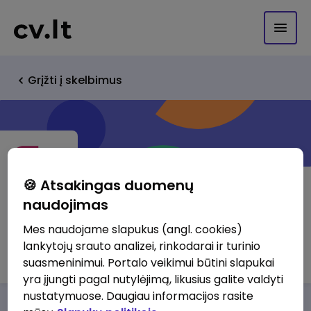
Grįžti į skelbimus
🍪 Atsakingas duomenų
naudojimas
UAB "Serpantinas"
Mes naudojame slapukus (angl. cookies)
lankytojų srauto analizei, rinkodarai ir turinio
http://www.serpantinas.com
suasmeninimui. Portalo veikimui būtini slapukai
yra įjungti pagal nutylėjimą, likusius galite valdyti
nustatymuose. Daugiau informacijos rasite