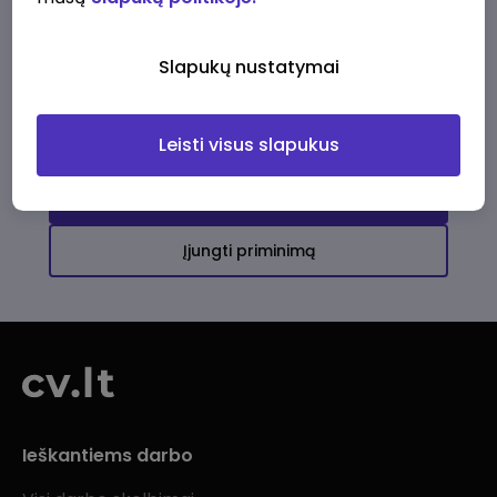
Ši įmonė kol kas neturi aktyvių
darbo pasiūlymų
Slapukų nustatymai
Daugiau darbo pasiūlymų jums!
Leisti visus slapukus
Žiūrėti visus skelbimus
Įjungti priminimą
Ieškantiems darbo