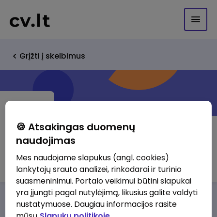
Grįžti į skelbimus
🍪 Atsakingas duomenų
naudojimas
UAB "SIKC"
Mes naudojame slapukus (angl. cookies)
lankytojų srauto analizei, rinkodarai ir turinio
suasmeninimui. Portalo veikimui būtini slapukai
yra įjungti pagal nutylėjimą, likusius galite valdyti
Darbo pasiūlymai
Apie mus
Privalumai
nustatymuose. Daugiau informacijos rasite
mūsų
Slapukų politikoje.