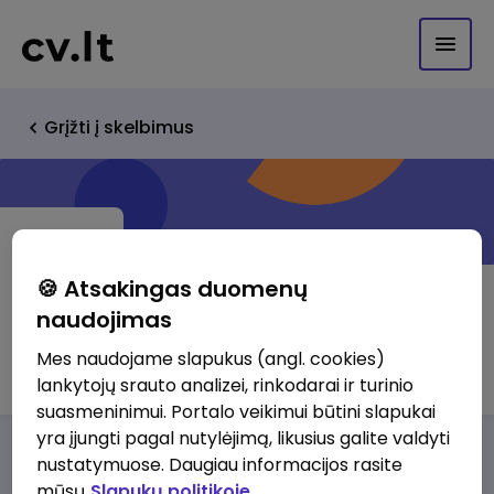
Grįžti į skelbimus
🍪 Atsakingas duomenų
naudojimas
UAB Site.pro
Mes naudojame slapukus (angl. cookies)
lankytojų srauto analizei, rinkodarai ir turinio
suasmeninimui. Portalo veikimui būtini slapukai
yra įjungti pagal nutylėjimą, likusius galite valdyti
Darbo pasiūlymai
Apie mus
Privalumai
nustatymuose. Daugiau informacijos rasite
mūsų
Slapukų politikoje.