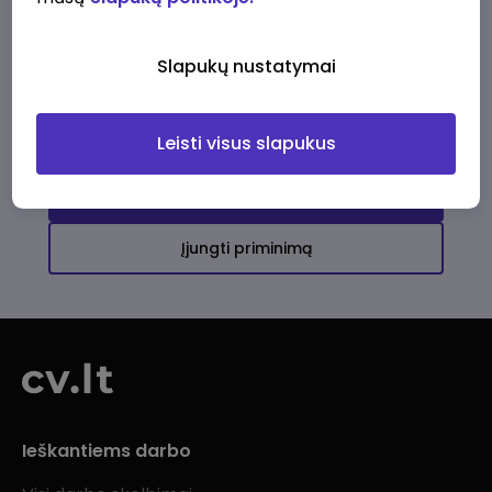
Ši įmonė kol kas neturi aktyvių
darbo pasiūlymų
Slapukų nustatymai
Daugiau darbo pasiūlymų jums!
Leisti visus slapukus
Žiūrėti visus skelbimus
Įjungti priminimą
Ieškantiems darbo