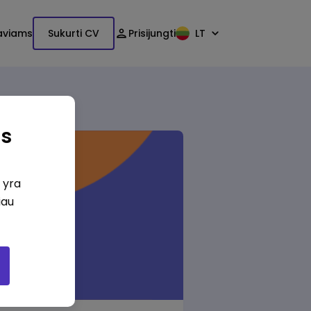
aviams
Sukurti CV
Prisijungti
LT
as
i yra
iau