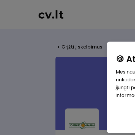
Grįžti į skelbimus
🍪 
Mes naud
rinkodar
įjungti 
informa