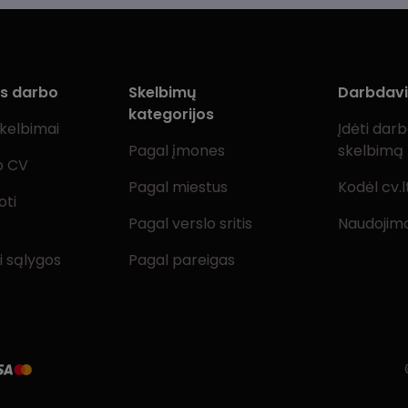
ms darbo
Skelbimų
Darbdav
kategorijos
skelbimai
Įdėti dar
Pagal įmones
skelbimą
o CV
Pagal miestus
Kodėl cv.l
oti
Pagal verslo sritis
Naudojimo
i sąlygos
Pagal pareigas