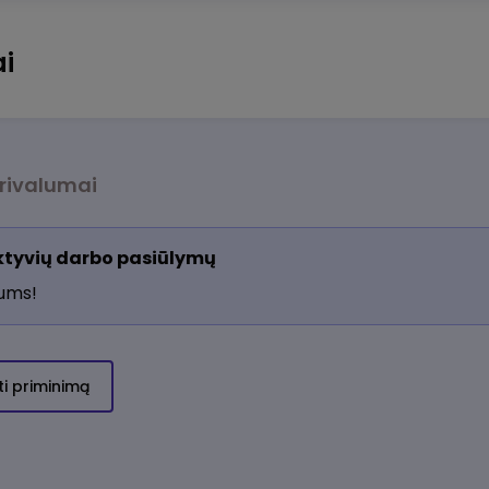
i
rivalumai
aktyvių darbo pasiūlymų
jums!
ti priminimą