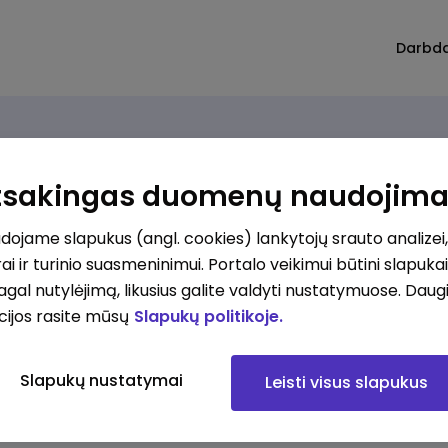
Darbd
Atsakingas duomenų naudojim
ojame slapukus (angl. cookies) lankytojų srauto analizei,
ai ir turinio suasmeninimui. Portalo veikimui būtini slapuka
pagal nutylėjimą, likusius galite valdyti nustatymuose. Daug
cijos rasite mūsų
Slapukų politikoje.
Slapukų nustatymai
Leisti visus slapukus