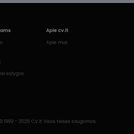
iams
Apie cv.lt
bo
Apie mus
t
si sąlygos
© 1999 - 2026 CV.lt Visos teisės saugomos