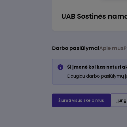
UAB Sostinės nama
Darbo pasiūlymai
Apie mus
P
Ši įmonė kol kas neturi 
Daugiau darbo pasiūlymų 
Žiūrėti visus skelbimus
Įjung