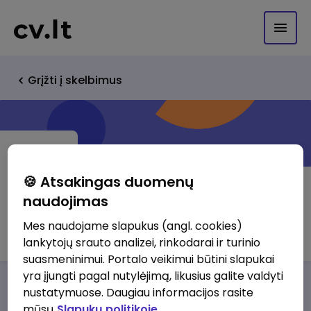
Grįžti į skelbimus
🍪 Atsakingas duomenų
naudojimas
UAB "SPINDULIO SPAUSTUVE"
Mes naudojame slapukus (angl. cookies)
lankytojų srauto analizei, rinkodarai ir turinio
suasmeninimui. Portalo veikimui būtini slapukai
yra įjungti pagal nutylėjimą, likusius galite valdyti
Darbo pasiūlymai
Apie mus
Privalumai
nustatymuose. Daugiau informacijos rasite
mūsų
Slapukų politikoje.