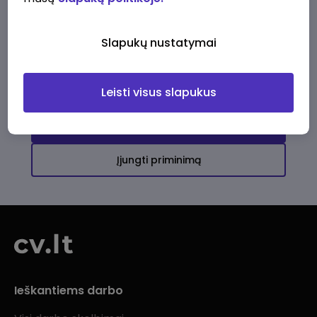
Ši įmonė kol kas neturi aktyvių
darbo pasiūlymų
Slapukų nustatymai
Daugiau darbo pasiūlymų jums!
Leisti visus slapukus
Žiūrėti visus skelbimus
Įjungti priminimą
Ieškantiems darbo