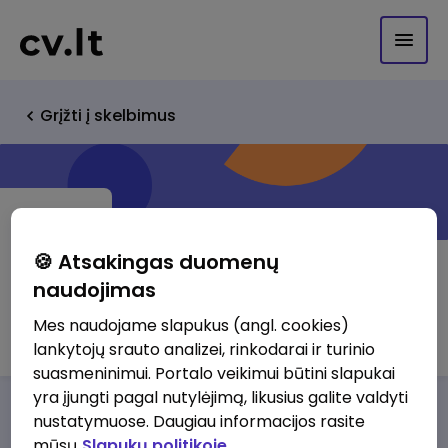
Grįžti į skelbimus
🍪 Atsakingas duomenų
naudojimas
UAB "Telemarketing Professionals"
Mes naudojame slapukus (angl. cookies)
lankytojų srauto analizei, rinkodarai ir turinio
suasmeninimui. Portalo veikimui būtini slapukai
yra įjungti pagal nutylėjimą, likusius galite valdyti
Darbo pasiūlymai
Apie mus
Privalumai
nustatymuose. Daugiau informacijos rasite
mūsų
Slapukų politikoje.