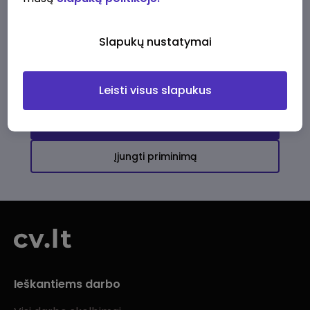
Ši įmonė kol kas neturi aktyvių
darbo pasiūlymų
Slapukų nustatymai
Daugiau darbo pasiūlymų jums!
Leisti visus slapukus
Žiūrėti visus skelbimus
Įjungti priminimą
Ieškantiems darbo