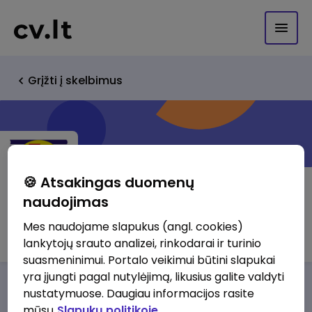
Grįžti į skelbimus
🍪 Atsakingas duomenų
naudojimas
UAB "Termoliuksas"
Mes naudojame slapukus (angl. cookies)
lankytojų srauto analizei, rinkodarai ir turinio
suasmeninimui. Portalo veikimui būtini slapukai
yra įjungti pagal nutylėjimą, likusius galite valdyti
Darbo pasiūlymai
Apie mus
Privalumai
nustatymuose. Daugiau informacijos rasite
mūsų
Slapukų politikoje.