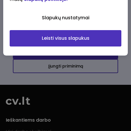
Ši įmonė kol kas neturi aktyvių
darbo pasiūlymų
Slapukų nustatymai
Daugiau darbo pasiūlymų jums!
Leisti visus slapukus
Žiūrėti visus skelbimus
Įjungti priminimą
Ieškantiems darbo