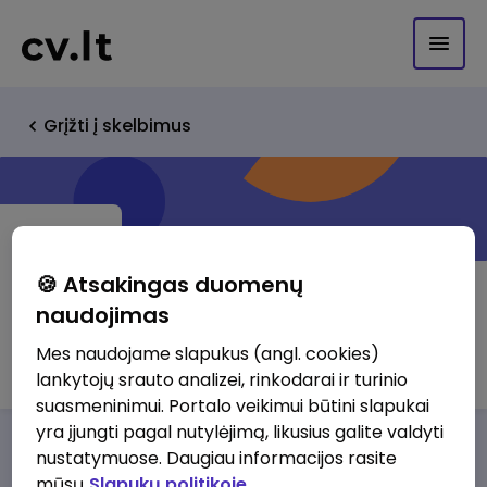
Grįžti į skelbimus
🍪 Atsakingas duomenų
naudojimas
UAB Tinklelis
Mes naudojame slapukus (angl. cookies)
lankytojų srauto analizei, rinkodarai ir turinio
suasmeninimui. Portalo veikimui būtini slapukai
yra įjungti pagal nutylėjimą, likusius galite valdyti
Darbo pasiūlymai
Apie mus
Privalumai
nustatymuose. Daugiau informacijos rasite
mūsų
Slapukų politikoje.