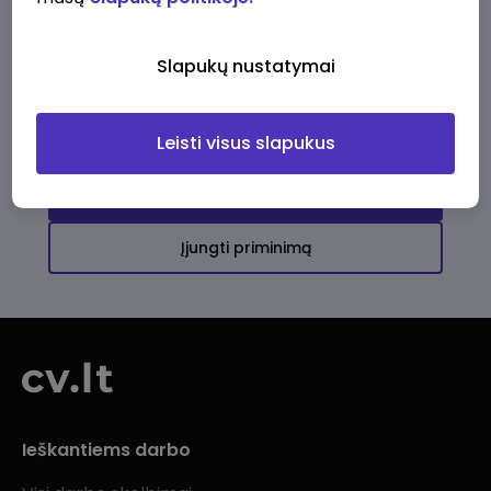
Ši įmonė kol kas neturi aktyvių
darbo pasiūlymų
Slapukų nustatymai
Daugiau darbo pasiūlymų jums!
Leisti visus slapukus
Žiūrėti visus skelbimus
Įjungti priminimą
Ieškantiems darbo