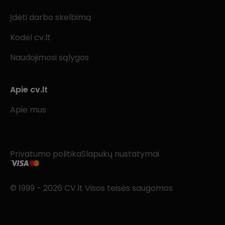
Įdėti darbo skelbimą
Kodėl cv.lt
Naudojimosi sąlygos
Apie cv.lt
Apie mus
Privatumo politika
Slapukų nustatymai
© 1999 - 2026 CV.lt Visos teisės saugomos