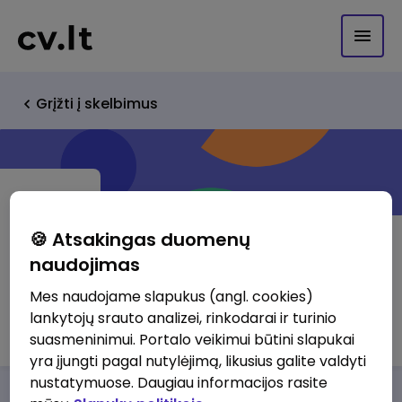
Grįžti į skelbimus
🍪 Atsakingas duomenų
naudojimas
UAB "Transmitto"
Mes naudojame slapukus (angl. cookies)
lankytojų srauto analizei, rinkodarai ir turinio
http://www.transmitto.lt
suasmeninimui. Portalo veikimui būtini slapukai
yra įjungti pagal nutylėjimą, likusius galite valdyti
nustatymuose. Daugiau informacijos rasite