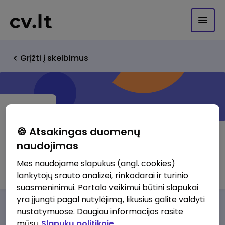
Grįžti į skelbimus
🍪 Atsakingas duomenų
naudojimas
UAB Ūkio banko lizingas
Mes naudojame slapukus (angl. cookies)
lankytojų srauto analizei, rinkodarai ir turinio
suasmeninimui. Portalo veikimui būtini slapukai
yra įjungti pagal nutylėjimą, likusius galite valdyti
Darbo pasiūlymai
Apie mus
Privalumai
nustatymuose. Daugiau informacijos rasite
mūsų
Slapukų politikoje.