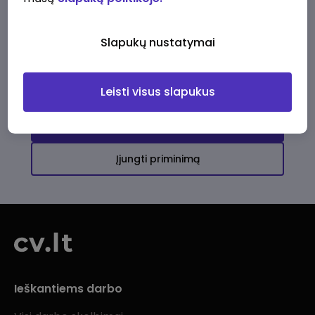
Ši įmonė kol kas neturi aktyvių
darbo pasiūlymų
Slapukų nustatymai
Daugiau darbo pasiūlymų jums!
Leisti visus slapukus
Žiūrėti visus skelbimus
Įjungti priminimą
Ieškantiems darbo