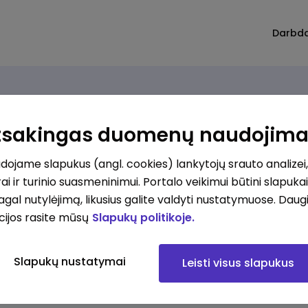
Darbd
Atsakingas duomenų naudojim
ojame slapukus (angl. cookies) lankytojų srauto analizei,
ai ir turinio suasmeninimui. Portalo veikimui būtini slapuka
pagal nutylėjimą, likusius galite valdyti nustatymuose. Daug
cijos rasite mūsų
Slapukų politikoje.
Slapukų nustatymai
Leisti visus slapukus