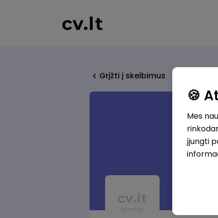
Grįžti į skelbimus
🍪 
Mes naud
rinkodar
įjungti 
informa