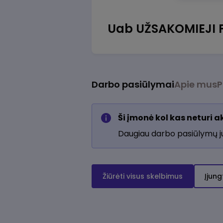
Uab UŽSAKOMIEJI 
Darbo pasiūlymai
Apie mus
P
Ši įmonė kol kas neturi 
Daugiau darbo pasiūlymų 
Žiūrėti visus skelbimus
Įjung