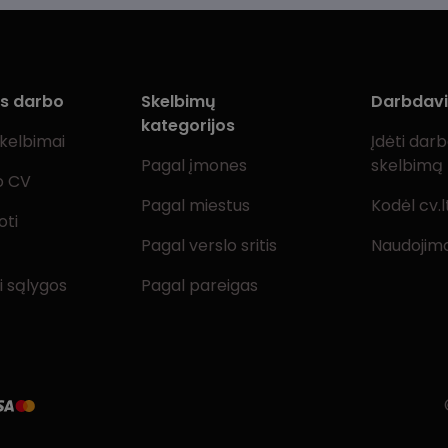
ms darbo
Skelbimų
Darbdav
kategorijos
skelbimai
Įdėti dar
Pagal įmones
skelbimą
o CV
Pagal miestus
Kodėl cv.l
oti
Pagal verslo sritis
Naudojimo
i sąlygos
Pagal pareigas