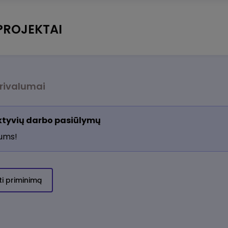
PROJEKTAI
rivalumai
aktyvių darbo pasiūlymų
jums!
ti priminimą