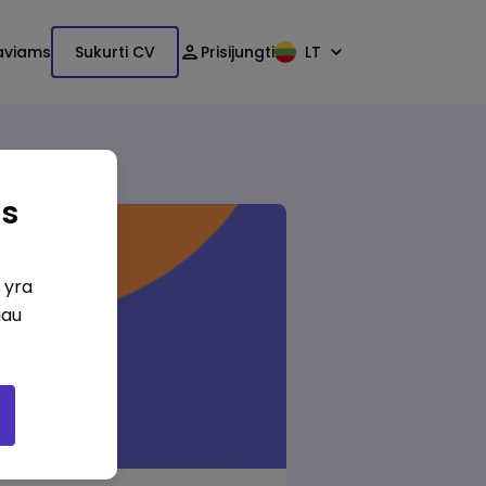
aviams
Sukurti CV
Prisijungti
LT
as
i yra
iau