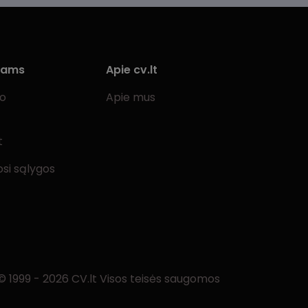
iams
Apie cv.lt
bo
Apie mus
t
si sąlygos
© 1999 - 2026 CV.lt Visos teisės saugomos