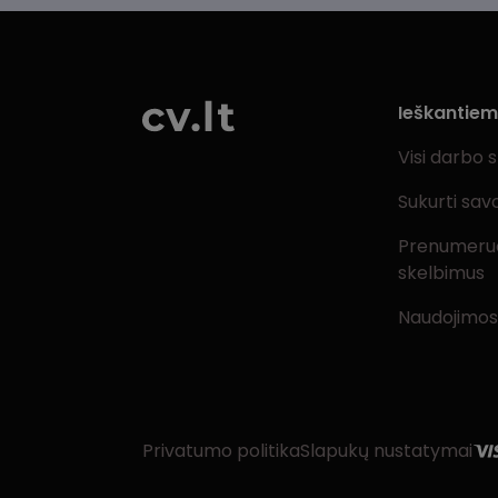
Ieškantie
Visi darbo 
Sukurti sav
Prenumeru
skelbimus
Naudojimos
Privatumo politika
Slapukų nustatymai