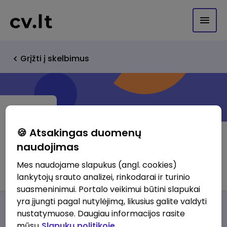
Grįžti į skelbimus
🍪 Atsakingas duomenų
naudojimas
UAB vaistinė "Elisma"
Mes naudojame slapukus (angl. cookies)
lankytojų srauto analizei, rinkodarai ir turinio
suasmeninimui. Portalo veikimui būtini slapukai
yra įjungti pagal nutylėjimą, likusius galite valdyti
Darbo pasiūlymai
Apie mus
Privalumai
nustatymuose. Daugiau informacijos rasite
mūsų
Slapukų politikoje.