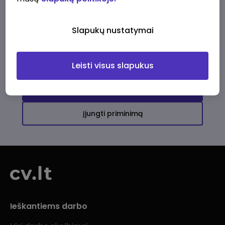
Ši įmonė kol kas neturi aktyvių
darbo pasiūlymų
Slapukų nustatymai
Daugiau darbo pasiūlymų jums!
Leisti visus slapukus
Žiūrėti visus skelbimus
Įjungti priminimą
Ieškantiems darbo