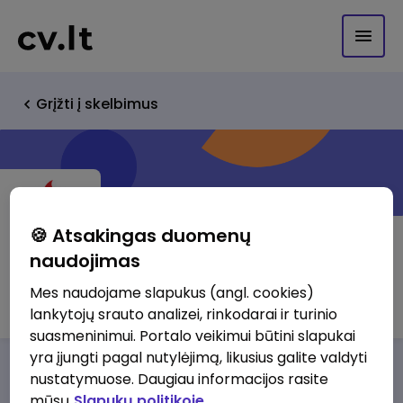
Grįžti į skelbimus
🍪 Atsakingas duomenų
naudojimas
UAB "Vilokta"
Mes naudojame slapukus (angl. cookies)
lankytojų srauto analizei, rinkodarai ir turinio
suasmeninimui. Portalo veikimui būtini slapukai
yra įjungti pagal nutylėjimą, likusius galite valdyti
Darbo pasiūlymai
Apie mus
Privalumai
nustatymuose. Daugiau informacijos rasite
mūsų
Slapukų politikoje.