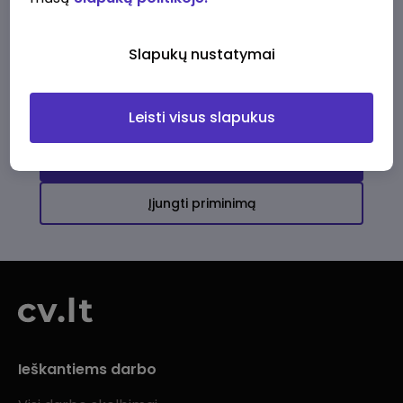
Ši įmonė kol kas neturi aktyvių
darbo pasiūlymų
Slapukų nustatymai
Daugiau darbo pasiūlymų jums!
Leisti visus slapukus
Žiūrėti visus skelbimus
Įjungti priminimą
Ieškantiems darbo