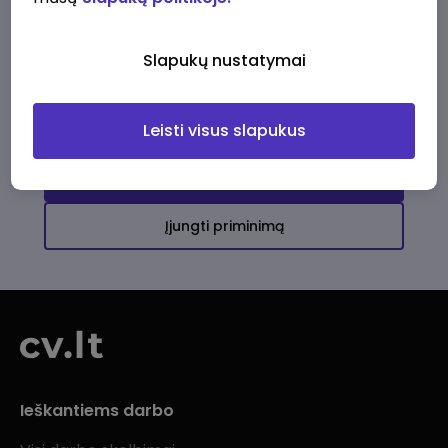
Ši įmonė kol kas neturi aktyvių
darbo pasiūlymų
Slapukų nustatymai
Daugiau darbo pasiūlymų jums!
Leisti visus slapukus
Žiūrėti visus skelbimus
Įjungti priminimą
Ieškantiems darbo