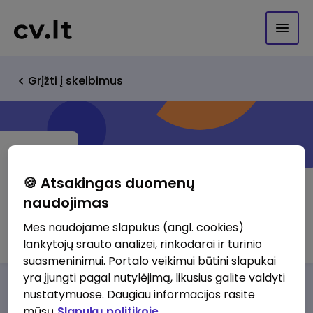
Grįžti į skelbimus
🍪 Atsakingas duomenų
naudojimas
UAB Virtuali knyga
Mes naudojame slapukus (angl. cookies)
lankytojų srauto analizei, rinkodarai ir turinio
suasmeninimui. Portalo veikimui būtini slapukai
yra įjungti pagal nutylėjimą, likusius galite valdyti
Darbo pasiūlymai
Apie mus
Privalumai
nustatymuose. Daugiau informacijos rasite
mūsų
Slapukų politikoje.