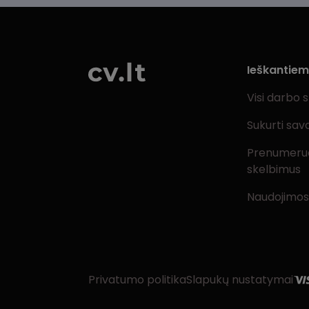
Ieškantie
Visi darbo 
Sukurti sav
Prenumeru
skelbimus
Naudojimos
Privatumo politika
Slapukų nustatymai