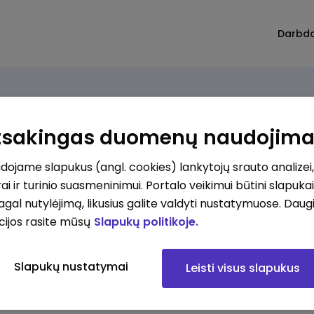
Darbd
Atsakingas duomenų naudojim
ojame slapukus (angl. cookies) lankytojų srauto analizei,
ai ir turinio suasmeninimui. Portalo veikimui būtini slapuka
pagal nutylėjimą, likusius galite valdyti nustatymuose. Daug
cijos rasite mūsų
Slapukų politikoje.
Slapukų nustatymai
Leisti visus slapukus