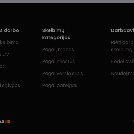
ms darbo
Skelbimų
Darbdav
kategorijos
skelbimai
Įdėti dar
Pagal įmones
skelbimą
o CV
Pagal miestus
Kodėl cv.l
oti
Pagal verslo sritis
Naudojimo
i sąlygos
Pagal pareigas