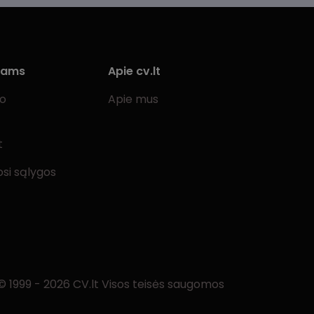
iams
Apie cv.lt
bo
Apie mus
t
si sąlygos
© 1999 - 2026 CV.lt Visos teisės saugomos