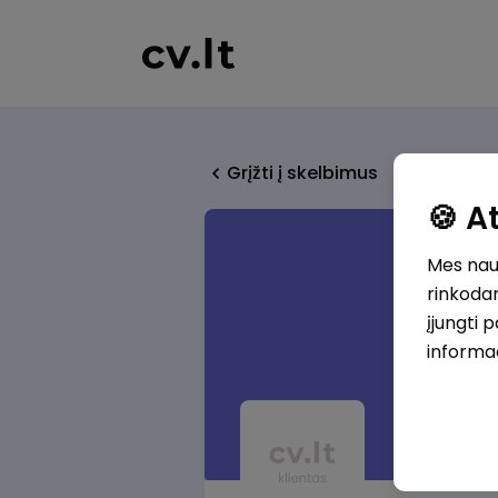
Grįžti į skelbimus
🍪 
Mes naud
rinkodar
įjungti 
informa