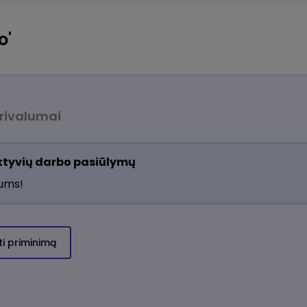
o'
rivalumai
aktyvių darbo pasiūlymų
jums!
ti priminimą