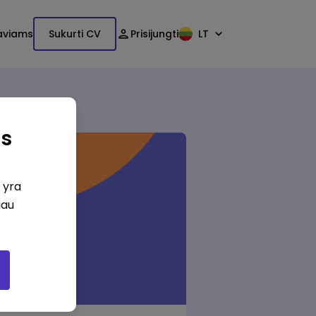
aviams
Sukurti CV
Prisijungti
LT
as
i yra
iau