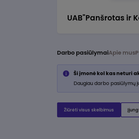
UAB"Panšrotas ir K
Darbo pasiūlymai
Apie mus
P
Ši įmonė kol kas neturi 
Daugiau darbo pasiūlymų 
Žiūrėti visus skelbimus
Įjung