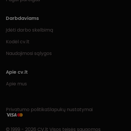
Darbdaviams
Įdėti darbo skelbimą
Kodėl cv.lt
Naudojimosi sąlygos
Apie cv.lt
Apie mus
Privatumo politika
Slapukų nustatymai
© 1999 - 2026 CV.lt Visos teisės saugomos