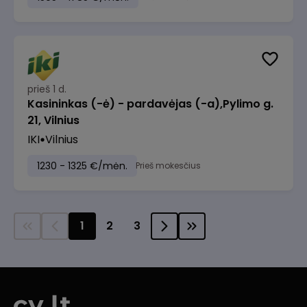
prieš 1 d.
Kasininkas (-ė) - pardavėjas (-a),Pylimo g.
21, Vilnius
IKI
Vilnius
1230 - 1325 €/mėn.
Prieš mokesčius
1
2
3