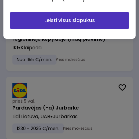
Leisti visus slapukus
prieš 3 val.
Pagalbinis darbuotojas (-a) Klaipėdos
regioninėje kepykloje (indų plovime)
IKI
Klaipėda
Nuo 1155 €/mėn.
Prieš mokesčius
prieš 5 val.
Pardavėjas (-a) Jurbarke
Lidl Lietuva, UAB
Jurbarkas
1230 - 2035 €/mėn.
Prieš mokesčius