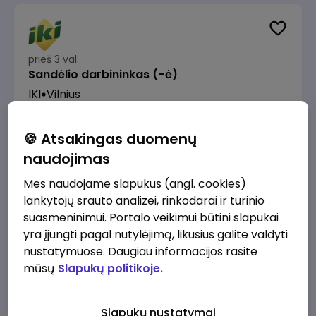
prieš 3 val.
Sandėlio darbininkas (-ė)
IKI
Vilnius
Nuo 1280 €/mėn.
Prieš mokesčius
🍪 Atsakingas duomenų
naudojimas
Mes naudojame slapukus (angl. cookies)
lankytojų srauto analizei, rinkodarai ir turinio
prieš 3 val.
suasmeninimui. Portalo veikimui būtini slapukai
Prekybos procesų specialistas (-ė)
yra įjungti pagal nutylėjimą, likusius galite valdyti
IKI
Vilnius
nustatymuose. Daugiau informacijos rasite
mūsų
Slapukų politikoje.
2200 - 2500 €/mėn.
Prieš mokesčius
Slapukų nustatymai