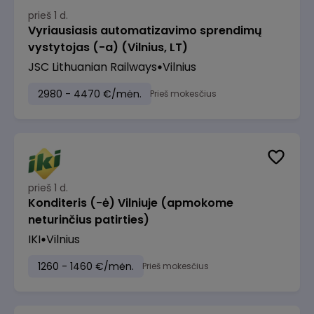
prieš 1 d.
Vyriausiasis automatizavimo sprendimų
vystytojas (-a) (Vilnius, LT)
JSC Lithuanian Railways
Vilnius
2980 - 4470 €/mėn.
Prieš mokesčius
prieš 1 d.
Konditeris (-ė) Vilniuje (apmokome
neturinčius patirties)
IKI
Vilnius
1260 - 1460 €/mėn.
Prieš mokesčius