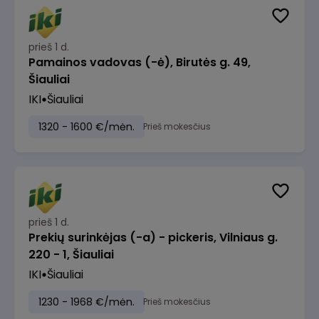
prieš 1 d.
Pamainos vadovas (-ė), Birutės g. 49,
Šiauliai
IKI
Šiauliai
1320 - 1600 €/mėn.
Prieš mokesčius
prieš 1 d.
Prekių surinkėjas (-a) - pickeris, Vilniaus g.
220 - 1, Šiauliai
IKI
Šiauliai
1230 - 1968 €/mėn.
Prieš mokesčius