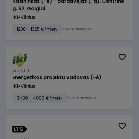
Kasininkas (-ė) - pardavėjas (-a), Centrinė
g. 62, Galgiai
IKI
Vilnius
1230 - 1325 €/mėn.
Prieš mokesčius
prieš 1 d.
Energetikos projektų vadovas (-ė)
IKI
Vilnius
3400 - 4000 €/mėn.
Prieš mokesčius