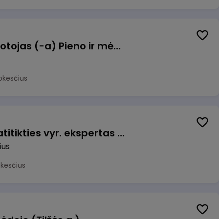
Užsakymų komplektuotojas (-a) Pieno ir mėsos sandėlyje
okesčius
Veiklos užtikrinimo ir atitikties vyr. ekspertas (-ė) (Vilnius, LT)
ius
okesčius