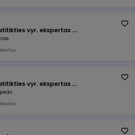
Veiklos užtikrinimo ir atitikties vyr. ekspertas (-ė) (Kaunas) (Kaunas, LT)
unas
okesčius
Veiklos užtikrinimo ir atitikties vyr. ekspertas (-ė) (Klaipėda) (Klaipėda, LT)
ipėda
okesčius