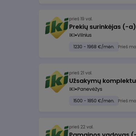
prieš 19 val.
IKI
Vilnius
1230 - 1968 €/mėn.
Prieš m
prieš 21 val.
IKI
Panevėžys
1500 - 1850 €/mėn.
Prieš m
prieš 22 val.