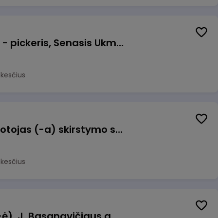
Prekių surinkėjas (-a) - pickeris, Senasis Ukmergės kelias 8, Avižieniai
okesčius
Užsakymų komplektuotojas (-a) skirstymo sandėlyje
okesčius
Pamainos vadovas (-ė), J. Basanavičiaus g. 6, Jonava