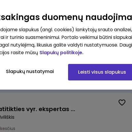
Valytojas (-a) Marijampolėje (Palangos g.) (0,25 etatu)
ė
Atsakingas duomenų naudojim
esčius
ojame slapukus (angl. cookies) lankytojų srauto analizei,
ai ir turinio suasmeninimui. Portalo veikimui būtini slapuka
pagal nutylėjimą, likusius galite valdyti nustatymuose. Daug
cijos rasite mūsų
Slapukų politikoje.
Talent Development Project Manager (fixed term - 1.5 years)
Slapukų nustatymai
Leisti visus slapukus
us
Veiklos užtikrinimo ir atitikties vyr. ekspertas (-ė) (Radviliškis) (Radviliškis, LT)
iliškis
okesčius