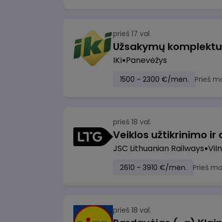
prieš 17 val.
IKI
Panevėžys
1500 - 2300 €/mėn.
Prieš m
prieš 18 val.
JSC Lithuanian Railways
Viln
2610 - 3910 €/mėn.
Prieš m
prieš 18 val.