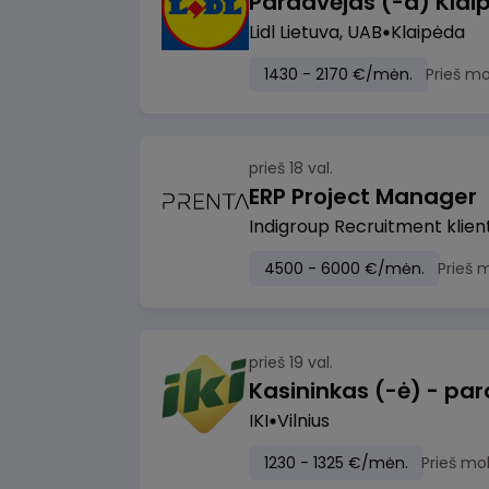
Pardavėjas (-a) Klaip
Lidl Lietuva, UAB
Klaipėda
1430 - 2170 €/mėn.
Prieš m
prieš 18 val.
ERP Project Manager
Indigroup Recruitment klien
4500 - 6000 €/mėn.
Prieš 
prieš 19 val.
IKI
Vilnius
1230 - 1325 €/mėn.
Prieš mo