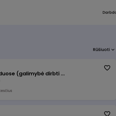
Darbd
Rūšiuoti
Krovėjas (-a) Ringauduose (galimybė dirbti nepilnu etatu)
a
kesčius