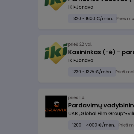
IKI
Jonava
1320 - 1600 €/mėn.
Prieš m
prieš 22 val.
IKI
Jonava
1230 - 1325 €/mėn.
Prieš mo
prieš 1 d.
UAB „Global Film Group“
Vil
1200 - 4000 €/mėn.
Prieš m