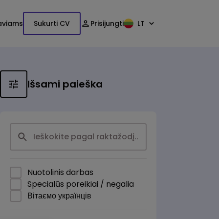
aviams
Sukurti CV
Prisijungti
LT
Išsami paieška
Nuotolinis darbas
Specialūs poreikiai / negalia
Вітаємо українців