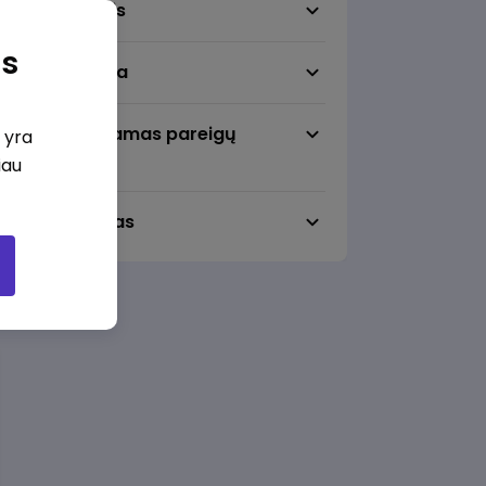
Darbo sritis
as
Darbo vieta
Pageidaujamas pareigų
i yra
lygmuo
iau
Darbo laikas