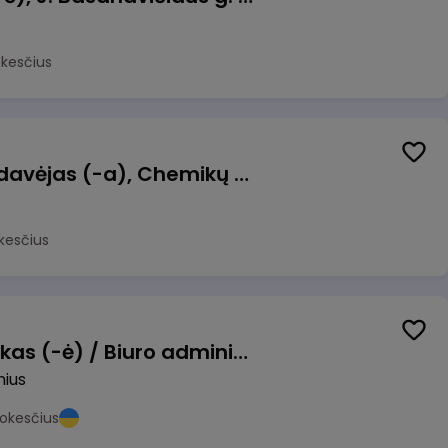
okesčius
Kasininkas (-ė) - pardavėjas (-a), Chemikų g. 1, Jonava
kesčius
Pardavimų vadybininkas (-ė) / Biuro administratorius (-ė) (B2B)
nius
okesčius