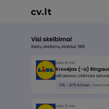
Visi skelbimai
Rastų skelbimų skaičius: 586
prieš 21 min.
Lidl Lietuva, UAB
Visa Lietuv
1715 - 2170 €/mėn.
Prieš mo
prieš 21 min.