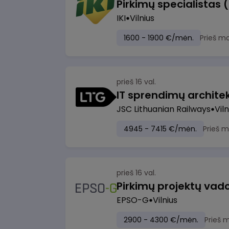
Pirkimų specialistas 
IKI
Vilnius
1600 - 1900 €/mėn.
Prieš m
prieš 16 val.
IT sprendimų architekt
JSC Lithuanian Railways
Viln
4945 - 7415 €/mėn.
Prieš 
prieš 16 val.
Pirkimų projektų vad
EPSO-G
Vilnius
2900 - 4300 €/mėn.
Prieš 