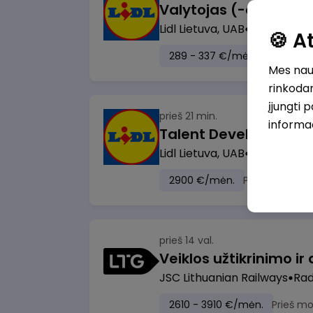
Lidl Lietuva, UAB
Marijampol
🍪 
289 - 337 €/mėn.
Prieš mok
Mes naud
rinkodar
įjungti 
prieš 21 min.
informa
Lidl Lietuva, UAB
Vilnius
2900 €/mėn.
Prieš mokesči
prieš 14 val.
JSC Lithuanian Railways
Radv
2610 - 3910 €/mėn.
Prieš m