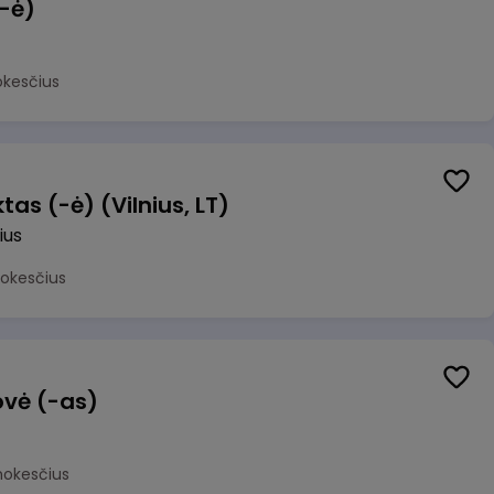
(-ė)
okesčius
as (-ė) (Vilnius, LT)
ius
mokesčius
ovė (-as)
mokesčius