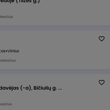
ėdoje (Tilžės g.)
okesčius
tas
Vilnius
mokesčius
Kasininkas (-ė) - pardavėjas (-a), Bičiulių g. 36, Bukiškis, Vilnius
kesčius