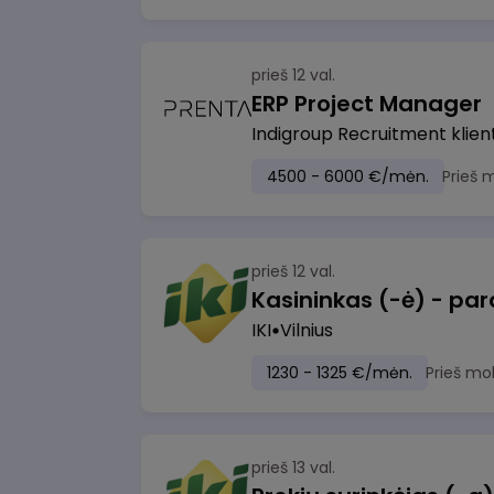
prieš 12 val.
ERP Project Manager
Indigroup Recruitment klien
4500 - 6000 €/mėn.
Prieš 
prieš 12 val.
IKI
Vilnius
1230 - 1325 €/mėn.
Prieš mo
prieš 13 val.