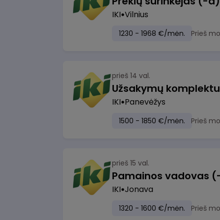
IKI
Vilnius
1230 - 1968 €/mėn.
Prieš m
prieš 14 val.
IKI
Panevėžys
1500 - 1850 €/mėn.
Prieš m
prieš 15 val.
IKI
Jonava
1320 - 1600 €/mėn.
Prieš m