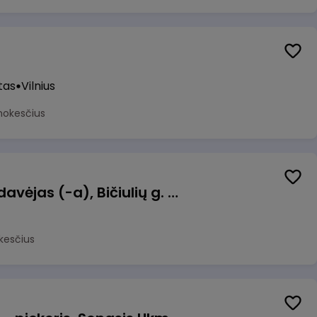
tas
Vilnius
mokesčius
Kasininkas (-ė) - pardavėjas (-a), Bičiulių g. 36, Bukiškis, Vilnius
kesčius