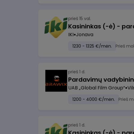
prieš 15 val.
IKI
Jonava
1230 - 1325 €/mėn.
Prieš mo
prieš 1 d.
UAB „Global Film Group“
Vil
1200 - 4000 €/mėn.
Prieš m
prieš 1 d.