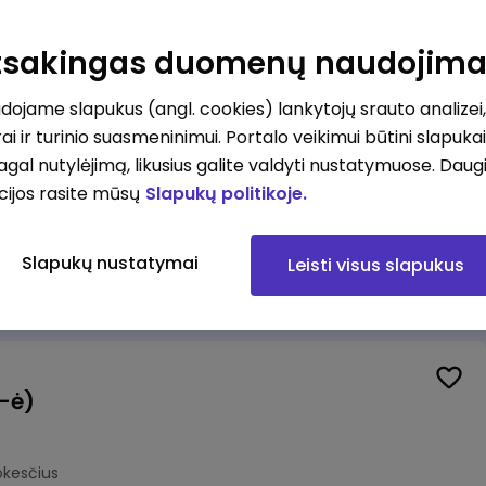
Veiklos užtikrinimo ir atitikties vyr. ekspertas (-ė) (Kaunas) (Kaunas, LT)
unas
Atsakingas duomenų naudojim
okesčius
ojame slapukus (angl. cookies) lankytojų srauto analizei,
ai ir turinio suasmeninimui. Portalo veikimui būtini slapuka
pagal nutylėjimą, likusius galite valdyti nustatymuose. Daug
cijos rasite mūsų
Slapukų politikoje.
Veiklos užtikrinimo ir atitikties vyr. ekspertas (-ė) (Klaipėda) (Klaipėda, LT)
ipėda
Slapukų nustatymai
Leisti visus slapukus
okesčius
(-ė)
okesčius