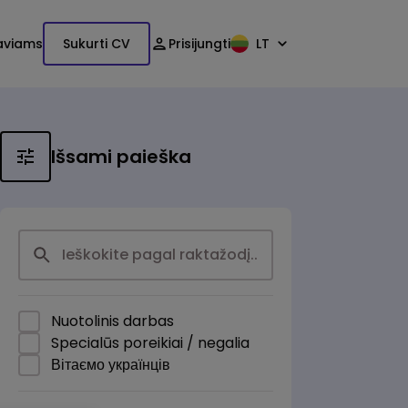
aviams
Sukurti CV
Prisijungti
LT
Išsami paieška
Nuotolinis darbas
Specialūs poreikiai / negalia
Вітаємо українців