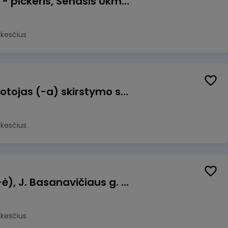
Prekių surinkėjas (-a) - pickeris, Senasis Ukmergės kelias 8, Avižieniai
okesčius
Užsakymų komplektuotojas (-a) skirstymo sandėlyje
okesčius
Pamainos vadovas (-ė), J. Basanavičiaus g. 6, Jonava
okesčius