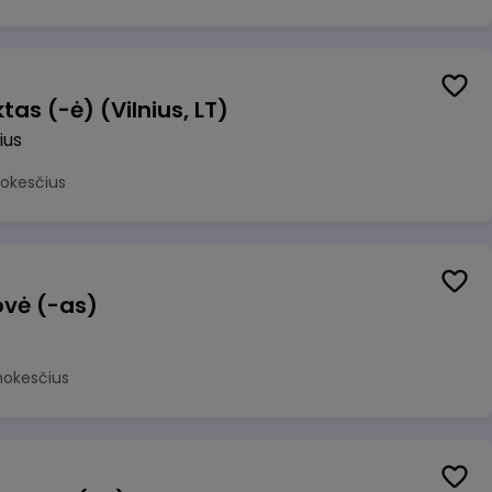
as (-ė) (Vilnius, LT)
ius
mokesčius
ovė (-as)
mokesčius