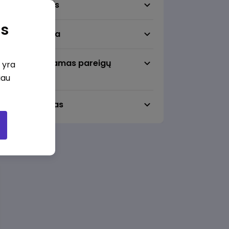
Darbo sritis
as
Darbo vieta
Pageidaujamas pareigų
i yra
lygmuo
iau
Darbo laikas