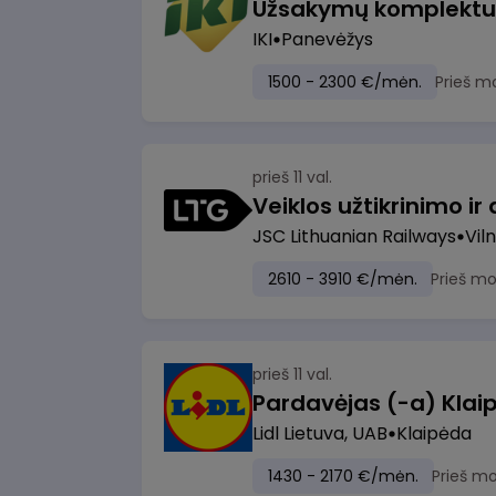
IKI
Panevėžys
1500 - 2300 €/mėn.
Prieš m
prieš 11 val.
JSC Lithuanian Railways
Viln
2610 - 3910 €/mėn.
Prieš m
prieš 11 val.
Pardavėjas (-a) Klaip
Lidl Lietuva, UAB
Klaipėda
1430 - 2170 €/mėn.
Prieš m