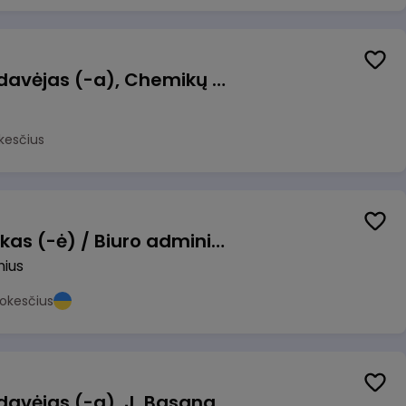
Kasininkas (-ė) - pardavėjas (-a), Chemikų g. 1, Jonava
kesčius
Pardavimų vadybininkas (-ė) / Biuro administratorius (-ė) (B2B)
nius
okesčius
Kasininkas (-ė) - pardavėjas (-a), J. Basanavičiaus g. 6, Jonava