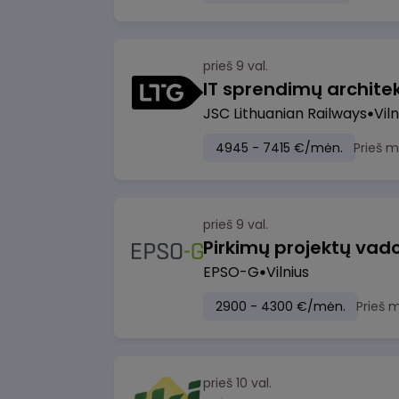
prieš 9 val.
IT sprendimų architekt
JSC Lithuanian Railways
Viln
4945 - 7415 €/mėn.
Prieš 
prieš 9 val.
Pirkimų projektų vad
EPSO-G
Vilnius
2900 - 4300 €/mėn.
Prieš 
prieš 10 val.