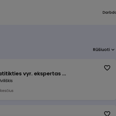
Darbd
Rūšiuoti
Veiklos užtikrinimo ir atitikties vyr. ekspertas (-ė) (Radviliškis) (Radviliškis, LT)
iliškis
okesčius