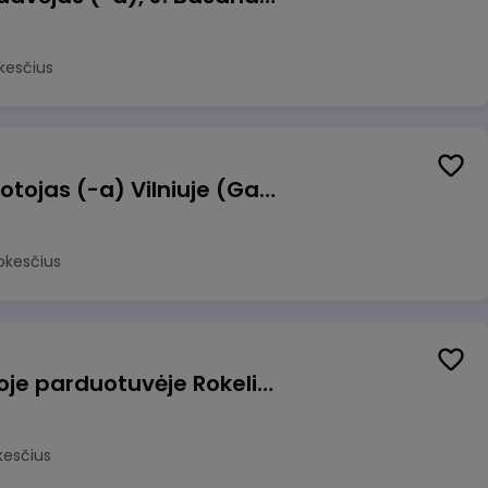
kesčius
Užsakymų komplektuotojas (-a) Vilniuje (Gariūnai)
okesčius
Pardavėjas (-a) naujoje parduotuvėje Rokeliuose (NEMOKAMAS TRANSPORTAS)
kesčius