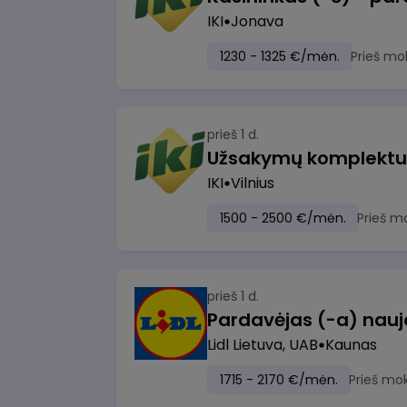
IKI
Jonava
1230 - 1325 €/mėn.
Prieš mo
prieš 1 d.
IKI
Vilnius
1500 - 2500 €/mėn.
Prieš m
prieš 1 d.
Lidl Lietuva, UAB
Kaunas
1715 - 2170 €/mėn.
Prieš mo