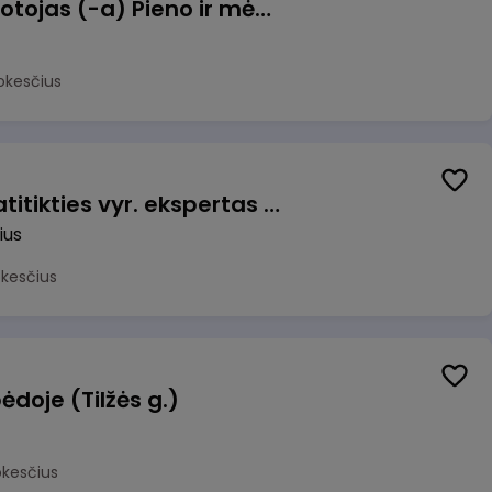
Užsakymų komplektuotojas (-a) Pieno ir mėsos sandėlyje
okesčius
Veiklos užtikrinimo ir atitikties vyr. ekspertas (-ė) (Vilnius, LT)
ius
okesčius
ėdoje (Tilžės g.)
okesčius