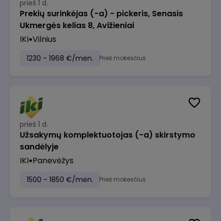
prieš 1 d.
Prekių surinkėjas (-a) - pickeris, Senasis
Ukmergės kelias 8, Avižieniai
IKI
Vilnius
1230 - 1968 €/mėn.
Prieš mokesčius
prieš 1 d.
Užsakymų komplektuotojas (-a) skirstymo
sandėlyje
IKI
Panevėžys
1500 - 1850 €/mėn.
Prieš mokesčius