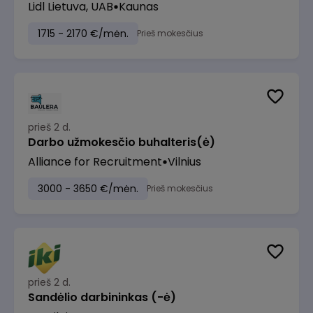
Lidl Lietuva, UAB
Kaunas
1715 - 2170 €/mėn.
Prieš mokesčius
prieš 2 d.
Darbo užmokesčio buhalteris(ė)
Alliance for Recruitment
Vilnius
3000 - 3650 €/mėn.
Prieš mokesčius
prieš 2 d.
Sandėlio darbininkas (-ė)