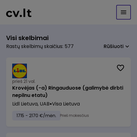
Visi skelbimai
Rastų skelbimų skaičius: 577
Rūšiuoti
prieš 21 val.
Krovėjas (-a) Ringauduose (galimybė dirbti
nepilnu etatu)
Lidl Lietuva, UAB
Visa Lietuva
1715 - 2170 €/mėn.
Prieš mokesčius