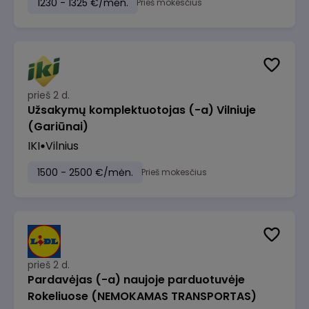
1230 - 1325 €/mėn.
Prieš mokesčius
prieš 2 d.
Užsakymų komplektuotojas (-a) Vilniuje
(Gariūnai)
IKI
Vilnius
1500 - 2500 €/mėn.
Prieš mokesčius
prieš 2 d.
Pardavėjas (-a) naujoje parduotuvėje
Rokeliuose (NEMOKAMAS TRANSPORTAS)