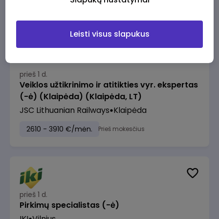
2610 - 3910 €/mėn.
Prieš mokesčius
Leisti visus slapukus
prieš 1 d.
Veiklos užtikrinimo ir atitikties vyr. ekspertas
(-ė) (Klaipėda) (Klaipėda, LT)
JSC Lithuanian Railways
Klaipėda
2610 - 3910 €/mėn.
Prieš mokesčius
prieš 1 d.
Pirkimų specialistas (-ė)
IKI
Vilnius