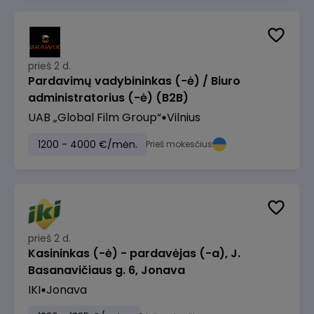
prieš 2 d.
Pardavimų vadybininkas (-ė) / Biuro
administratorius (-ė) (B2B)
UAB „Global Film Group“
Vilnius
1200 - 4000 €/mėn.
Prieš mokesčius
prieš 2 d.
Kasininkas (-ė) - pardavėjas (-a), J.
Basanavičiaus g. 6, Jonava
IKI
Jonava