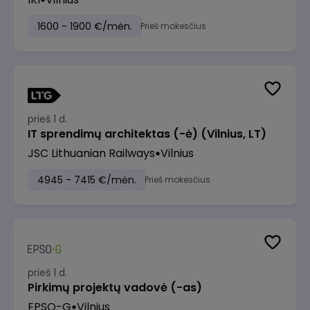
1600 - 1900 €/mėn.
Prieš mokesčius
prieš 1 d.
IT sprendimų architektas (-ė) (Vilnius, LT)
JSC Lithuanian Railways
Vilnius
4945 - 7415 €/mėn.
Prieš mokesčius
prieš 1 d.
Pirkimų projektų vadovė (-as)
EPSO-G
Vilnius