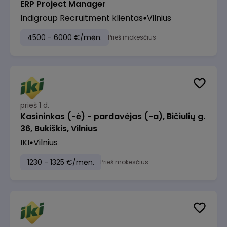
ERP Project Manager
Indigroup Recruitment klientas
Vilnius
4500 - 6000 €/mėn.
Prieš mokesčius
prieš 1 d.
Kasininkas (-ė) - pardavėjas (-a), Bičiulių g.
36, Bukiškis, Vilnius
IKI
Vilnius
1230 - 1325 €/mėn.
Prieš mokesčius