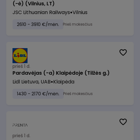
(-ė) (Vilnius, LT)
JSC Lithuanian Railways
Vilnius
2610 - 3910 €/mėn.
Prieš mokesčius
prieš 1 d.
Pardavėjas (-a) Klaipėdoje (Tilžės g.)
Lidl Lietuva, UAB
Klaipėda
1430 - 2170 €/mėn.
Prieš mokesčius
prieš 1 d.