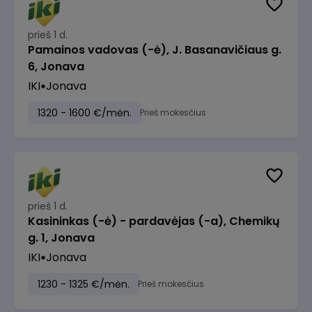
prieš 1 d.
Pamainos vadovas (-ė), J. Basanavičiaus g.
6, Jonava
IKI
Jonava
1320 - 1600 €/mėn.
Prieš mokesčius
prieš 1 d.
Kasininkas (-ė) - pardavėjas (-a), Chemikų
g. 1, Jonava
IKI
Jonava
1230 - 1325 €/mėn.
Prieš mokesčius