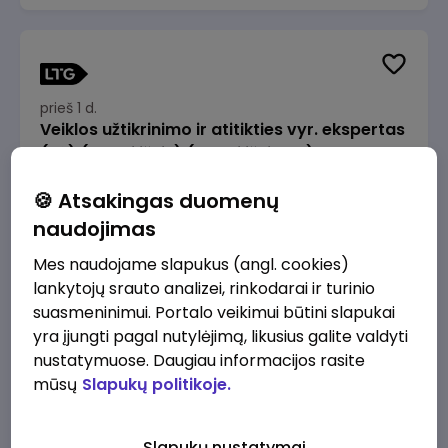
prieš 1 d.
Veiklos užtikrinimo ir atitikties vyr. ekspertas
(-ė) (Radviliškis) (Radviliškis, LT)
JSC Lithuanian Railways
Radviliškis
🍪 Atsakingas duomenų
2610 - 3910 €/mėn.
Prieš mokesčius
naudojimas
Mes naudojame slapukus (angl. cookies)
lankytojų srauto analizei, rinkodarai ir turinio
suasmeninimui. Portalo veikimui būtini slapukai
yra įjungti pagal nutylėjimą, likusius galite valdyti
prieš 1 d.
nustatymuose. Daugiau informacijos rasite
Veiklos užtikrinimo ir atitikties vyr. ekspertas
mūsų
Slapukų politikoje.
(-ė) (Kaunas) (Kaunas, LT)
JSC Lithuanian Railways
Kaunas
Slapukų nustatymai