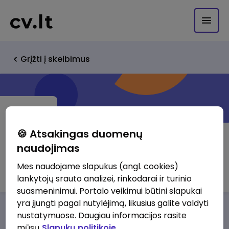
Grįžti į skelbimus
🍪 Atsakingas duomenų
naudojimas
Utenos Melga, UAB
Mes naudojame slapukus (angl. cookies)
lankytojų srauto analizei, rinkodarai ir turinio
suasmeninimui. Portalo veikimui būtini slapukai
yra įjungti pagal nutylėjimą, likusius galite valdyti
Darbo pasiūlymai
Apie mus
Privalumai
nustatymuose. Daugiau informacijos rasite
mūsų
Slapukų politikoje.