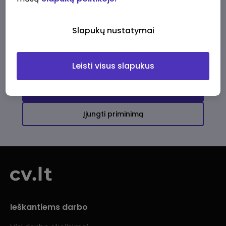
Ši įmonė kol kas neturi aktyvių
darbo pasiūlymų
Slapukų nustatymai
Daugiau darbo pasiūlymų jums!
Leisti visus slapukus
Žiūrėti visus skelbimus
Įjungti priminimą
Ieškantiems darbo