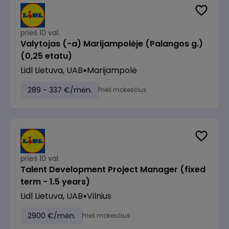
prieš 10 val.
Valytojas (-a) Marijampolėje (Palangos g.)
(0,25 etatu)
Lidl Lietuva, UAB
Marijampolė
289 - 337 €/mėn.
Prieš mokesčius
prieš 10 val.
Talent Development Project Manager (fixed
term - 1.5 years)
Lidl Lietuva, UAB
Vilnius
2900 €/mėn.
Prieš mokesčius