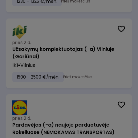
1230 - 1325 €/mėn.
Prieš mokesčius
prieš 2 d.
Užsakymų komplektuotojas (-a) Vilniuje
(Gariūnai)
IKI
Vilnius
1500 - 2500 €/mėn.
Prieš mokesčius
prieš 2 d.
Pardavėjas (-a) naujoje parduotuvėje
Rokeliuose (NEMOKAMAS TRANSPORTAS)