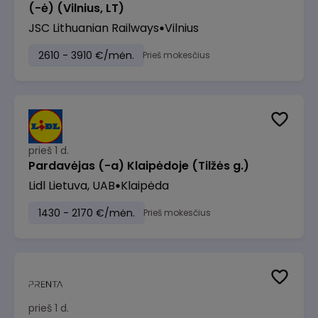
(-ė) (Vilnius, LT)
JSC Lithuanian Railways
Vilnius
2610 - 3910 €/mėn.
Prieš mokesčius
prieš 1 d.
Pardavėjas (-a) Klaipėdoje (Tilžės g.)
Lidl Lietuva, UAB
Klaipėda
1430 - 2170 €/mėn.
Prieš mokesčius
prieš 1 d.