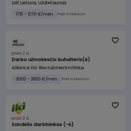
Lidl Lietuva, UAB
Kaunas
1715 - 2170 €/mėn.
Prieš mokesčius
prieš 2 d.
Darbo užmokesčio buhalteris(ė)
Alliance for Recruitment
Vilnius
3000 - 3650 €/mėn.
Prieš mokesčius
prieš 2 d.
Sandėlio darbininkas (-ė)