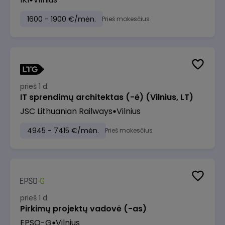
1600 - 1900 €/mėn.
Prieš mokesčius
prieš 1 d.
IT sprendimų architektas (-ė) (Vilnius, LT)
JSC Lithuanian Railways
Vilnius
4945 - 7415 €/mėn.
Prieš mokesčius
prieš 1 d.
Pirkimų projektų vadovė (-as)
EPSO-G
Vilnius