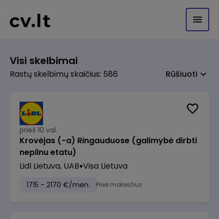
Visi skelbimai
Rastų skelbimų skaičius: 586
Rūšiuoti
prieš 10 val.
Krovėjas (-a) Ringauduose (galimybė dirbti
nepilnu etatu)
Lidl Lietuva, UAB
Visa Lietuva
1715 - 2170 €/mėn.
Prieš mokesčius