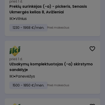
prieš 1 d.
Prekių surinkėjas (-a) - pickeris, Senasis
Ukmergės kelias 8, Avižieniai
IKI
Vilnius
1230 - 1968 €/mėn.
Prieš mokesčius
prieš 1 d.
Užsakymų komplektuotojas (-a) skirstymo
sandėlyje
IKI
Panevėžys
1500 - 1850 €/mėn.
Prieš mokesčius