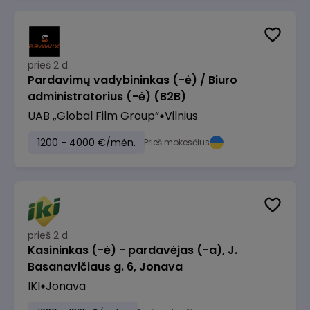
prieš 2 d.
Pardavimų vadybininkas (-ė) / Biuro
administratorius (-ė) (B2B)
UAB „Global Film Group“
Vilnius
1200 - 4000 €/mėn.
Prieš mokesčius
prieš 2 d.
Kasininkas (-ė) - pardavėjas (-a), J.
Basanavičiaus g. 6, Jonava
IKI
Jonava