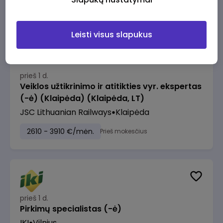
2610 - 3910 €/mėn.
Prieš mokesčius
Leisti visus slapukus
prieš 1 d.
Veiklos užtikrinimo ir atitikties vyr. ekspertas
(-ė) (Klaipėda) (Klaipėda, LT)
JSC Lithuanian Railways
Klaipėda
2610 - 3910 €/mėn.
Prieš mokesčius
prieš 1 d.
Pirkimų specialistas (-ė)
IKI
Vilnius