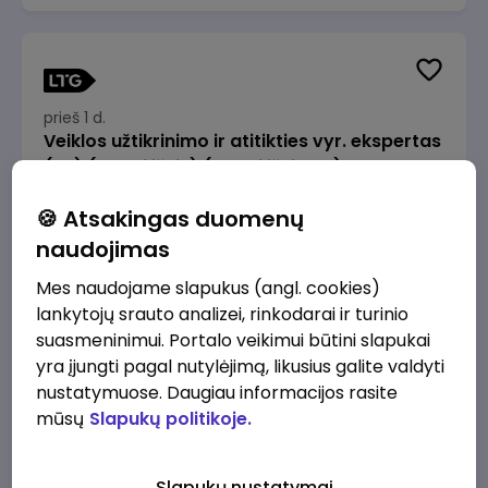
prieš 1 d.
Veiklos užtikrinimo ir atitikties vyr. ekspertas
(-ė) (Radviliškis) (Radviliškis, LT)
JSC Lithuanian Railways
Radviliškis
🍪 Atsakingas duomenų
2610 - 3910 €/mėn.
Prieš mokesčius
naudojimas
Mes naudojame slapukus (angl. cookies)
lankytojų srauto analizei, rinkodarai ir turinio
suasmeninimui. Portalo veikimui būtini slapukai
yra įjungti pagal nutylėjimą, likusius galite valdyti
prieš 1 d.
nustatymuose. Daugiau informacijos rasite
Veiklos užtikrinimo ir atitikties vyr. ekspertas
mūsų
Slapukų politikoje.
(-ė) (Kaunas) (Kaunas, LT)
JSC Lithuanian Railways
Kaunas
Slapukų nustatymai