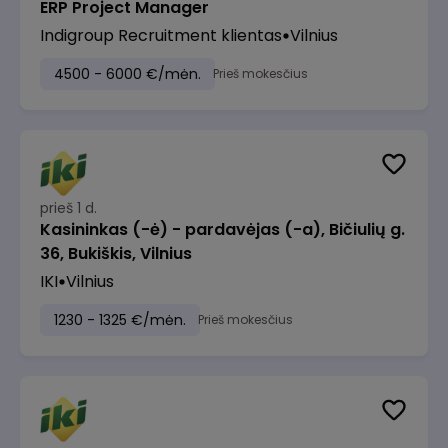
ERP Project Manager
Indigroup Recruitment klientas
Vilnius
4500 - 6000 €/mėn.
Prieš mokesčius
prieš 1 d.
Kasininkas (-ė) - pardavėjas (-a), Bičiulių g.
36, Bukiškis, Vilnius
IKI
Vilnius
1230 - 1325 €/mėn.
Prieš mokesčius