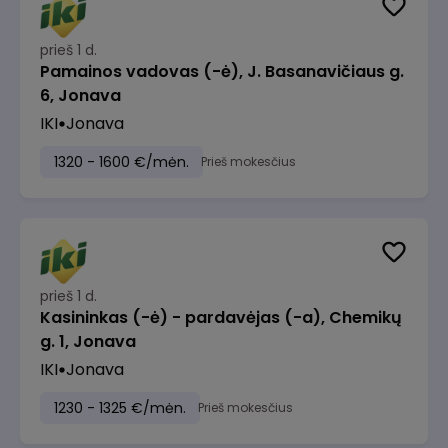
prieš 1 d.
Pamainos vadovas (-ė), J. Basanavičiaus g.
6, Jonava
IKI
Jonava
1320 - 1600 €/mėn.
Prieš mokesčius
prieš 1 d.
Kasininkas (-ė) - pardavėjas (-a), Chemikų
g. 1, Jonava
IKI
Jonava
1230 - 1325 €/mėn.
Prieš mokesčius