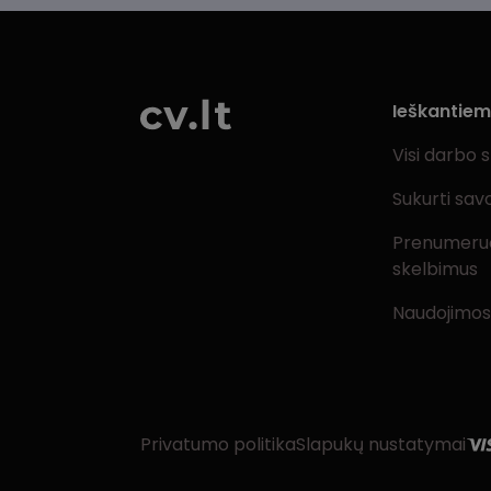
Ieškantie
Visi darbo 
Sukurti sav
Prenumeru
skelbimus
Naudojimos
Privatumo politika
Slapukų nustatymai