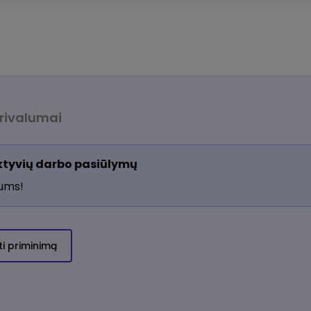
rivalumai
aktyvių darbo pasiūlymų
jums!
ti priminimą