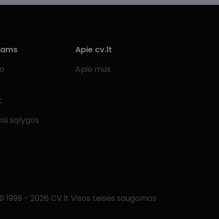
iams
Apie cv.lt
bo
Apie mus
t
si sąlygos
© 1999 - 2026 CV.lt Visos teisės saugomos