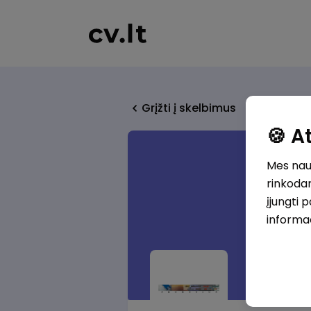
Grįžti į skelbimus
🍪 
Mes naud
rinkodar
įjungti 
informa