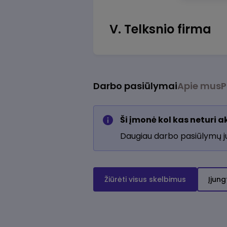
V. Telksnio firma
Darbo pasiūlymai
Apie mus
P
Ši įmonė kol kas neturi 
Daugiau darbo pasiūlymų 
Žiūrėti visus skelbimus
Įjung