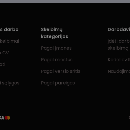
ms darbo
Skelbimų
Darbdav
kategorijos
skelbimai
Įdėti dar
Pagal įmones
skelbimą
o CV
Pagal miestus
Kodėl cv.l
oti
Pagal verslo sritis
Naudojimo
i sąlygos
Pagal pareigas