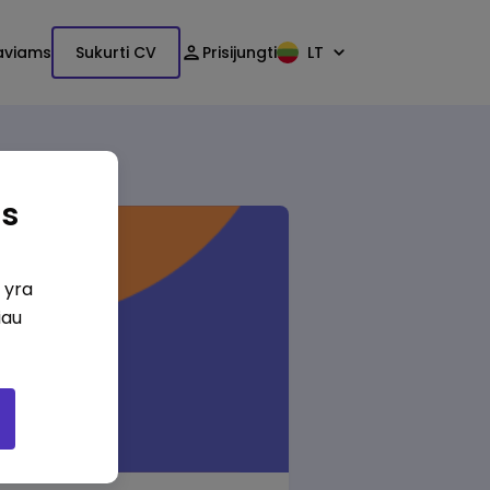
aviams
Sukurti CV
Prisijungti
LT
as
i yra
iau