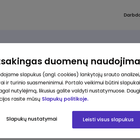
Darbd
Atsakingas duomenų naudojim
ojame slapukus (angl. cookies) lankytojų srauto analizei,
ai ir turinio suasmeninimui. Portalo veikimui būtini slapuka
pagal nutylėjimą, likusius galite valdyti nustatymuose. Daug
cijos rasite mūsų
Slapukų politikoje.
Slapukų nustatymai
Leisti visus slapukus