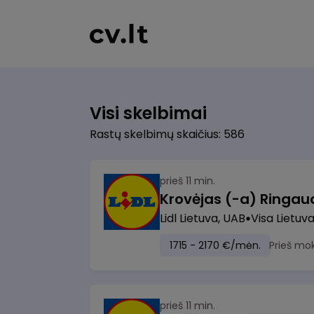
Visi skelbimai
Rastų skelbimų skaičius: 586
prieš 11 min.
Lidl Lietuva, UAB
Visa Lietuv
1715 - 2170 €/mėn.
Prieš mo
prieš 11 min.