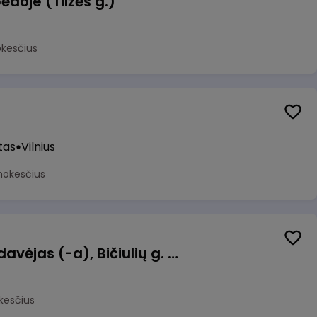
ėdoje (Tilžės g.)
okesčius
tas
Vilnius
mokesčius
Kasininkas (-ė) - pardavėjas (-a), Bičiulių g. 36, Bukiškis, Vilnius
kesčius