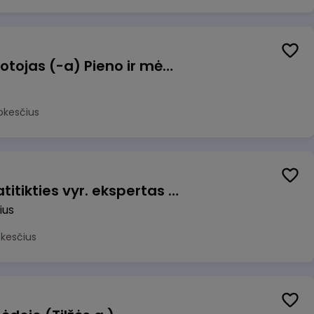
Užsakymų komplektuotojas (-a) Pieno ir mėsos sandėlyje
okesčius
Veiklos užtikrinimo ir atitikties vyr. ekspertas (-ė) (Vilnius, LT)
ius
okesčius