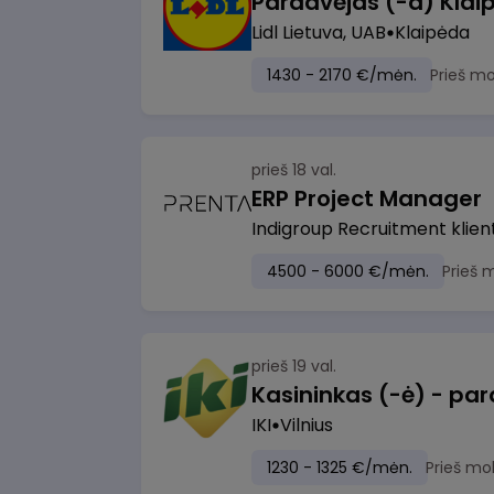
Pardavėjas (-a) Klaip
Lidl Lietuva, UAB
Klaipėda
1430 - 2170 €/mėn.
Prieš m
prieš 18 val.
ERP Project Manager
Indigroup Recruitment klien
4500 - 6000 €/mėn.
Prieš 
prieš 19 val.
IKI
Vilnius
1230 - 1325 €/mėn.
Prieš mo