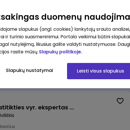
Valytojas (-a) Marijampolėje (Palangos g.) (0,25 etatu)
ė
Atsakingas duomenų naudojim
esčius
ojame slapukus (angl. cookies) lankytojų srauto analizei,
ai ir turinio suasmeninimui. Portalo veikimui būtini slapuka
pagal nutylėjimą, likusius galite valdyti nustatymuose. Daug
cijos rasite mūsų
Slapukų politikoje.
Talent Development Project Manager (fixed term - 1.5 years)
Slapukų nustatymai
Leisti visus slapukus
us
Veiklos užtikrinimo ir atitikties vyr. ekspertas (-ė) (Radviliškis) (Radviliškis, LT)
iliškis
okesčius