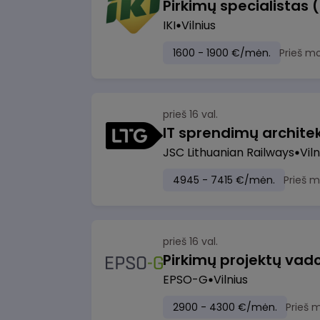
Pirkimų specialistas 
IKI
Vilnius
1600 - 1900 €/mėn.
Prieš m
prieš 16 val.
IT sprendimų architekt
JSC Lithuanian Railways
Viln
4945 - 7415 €/mėn.
Prieš 
prieš 16 val.
Pirkimų projektų vad
EPSO-G
Vilnius
2900 - 4300 €/mėn.
Prieš 