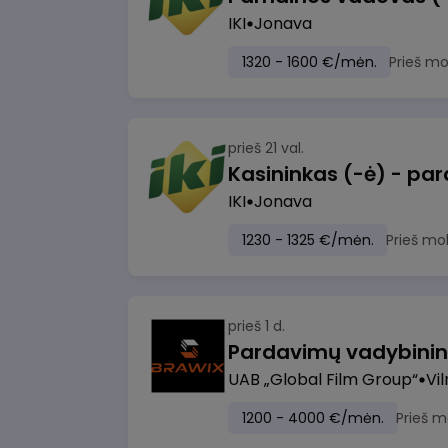
IKI
Jonava
1320 - 1600 €/mėn.
Prieš m
prieš 21 val.
IKI
Jonava
1230 - 1325 €/mėn.
Prieš mo
prieš 1 d.
UAB „Global Film Group“
Vil
1200 - 4000 €/mėn.
Prieš m