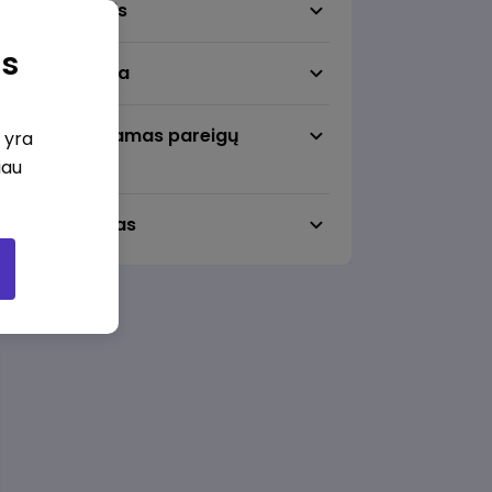
Darbo sritis
as
Darbo vieta
Pageidaujamas pareigų
i yra
lygmuo
iau
Darbo laikas