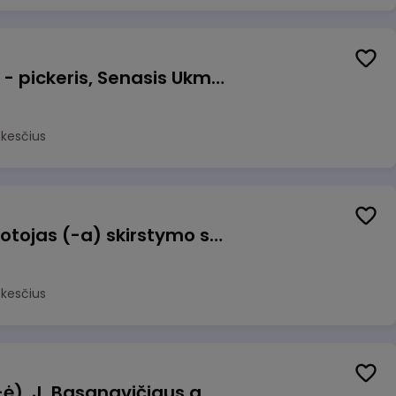
Prekių surinkėjas (-a) - pickeris, Senasis Ukmergės kelias 8, Avižieniai
okesčius
Užsakymų komplektuotojas (-a) skirstymo sandėlyje
okesčius
Pamainos vadovas (-ė), J. Basanavičiaus g. 6, Jonava