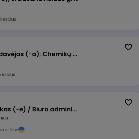
okesčius
Kasininkas (-ė) - pardavėjas (-a), Chemikų g. 1, Jonava
kesčius
Pardavimų vadybininkas (-ė) / Biuro administratorius (-ė) (B2B)
nius
okesčius