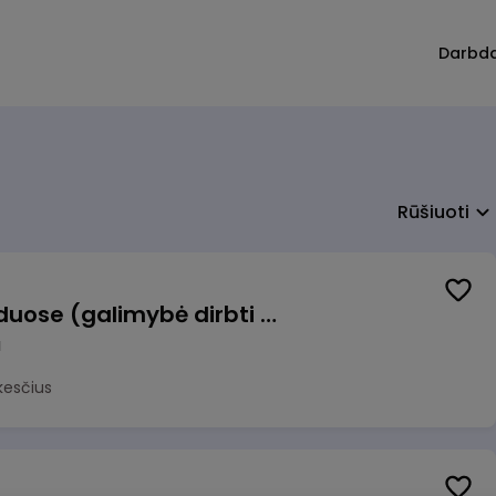
Darbd
Rūšiuoti
Krovėjas (-a) Ringauduose (galimybė dirbti nepilnu etatu)
a
kesčius