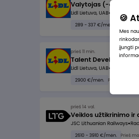
Lidl Lietuva, UAB
Marijampol
🍪 
289 - 337 €/mėn.
Prieš mok
Mes naud
rinkodar
įjungti 
prieš 11 min.
informa
Lidl Lietuva, UAB
Vilnius
2900 €/mėn.
Prieš mokesči
prieš 14 val.
JSC Lithuanian Railways
Radv
2610 - 3910 €/mėn.
Prieš m