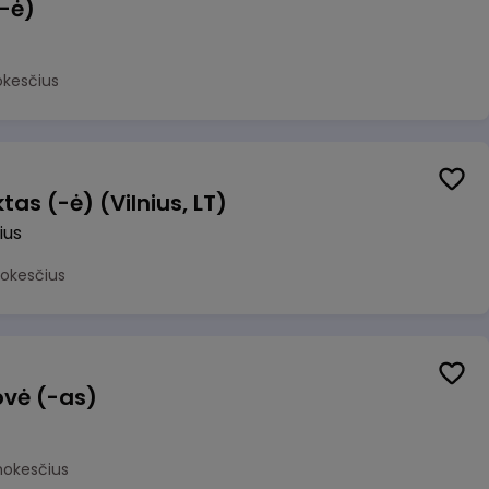
(-ė)
okesčius
as (-ė) (Vilnius, LT)
ius
mokesčius
ovė (-as)
mokesčius