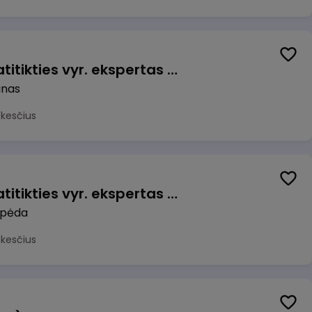
Veiklos užtikrinimo ir atitikties vyr. ekspertas (-ė) (Kaunas) (Kaunas, LT)
unas
okesčius
Veiklos užtikrinimo ir atitikties vyr. ekspertas (-ė) (Klaipėda) (Klaipėda, LT)
ipėda
okesčius