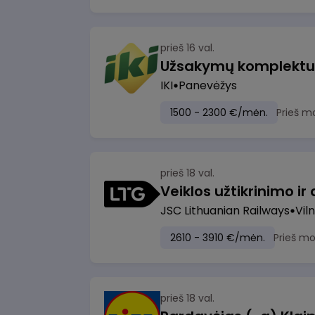
prieš 16 val.
IKI
Panevėžys
1500 - 2300 €/mėn.
Prieš m
prieš 18 val.
JSC Lithuanian Railways
Viln
2610 - 3910 €/mėn.
Prieš m
prieš 18 val.