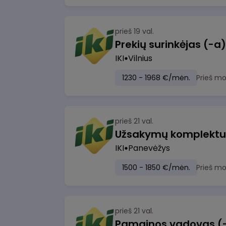
prieš 19 val.
IKI
Vilnius
1230 - 1968 €/mėn.
Prieš m
prieš 21 val.
IKI
Panevėžys
1500 - 1850 €/mėn.
Prieš m
prieš 21 val.