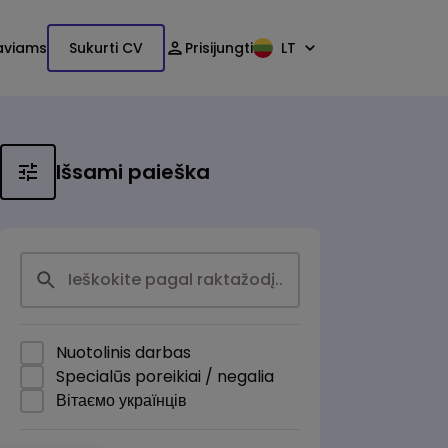
aviams
Sukurti CV
Prisijungti
LT
Išsami paieška
Nuotolinis darbas
Specialūs poreikiai / negalia
Вітаємо українців