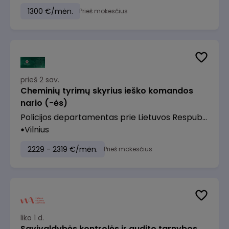
1300 €/mėn.
Prieš mokesčius
prieš 2 sav.
Cheminių tyrimų skyrius ieško komandos
nario (-ės)
Policijos departamentas prie Lietuvos Respublikos vidaus reikalų ministerijos
Vilnius
2229 - 2319 €/mėn.
Prieš mokesčius
liko 1 d.
Savivaldybės kontrolės ir audito tarnybos