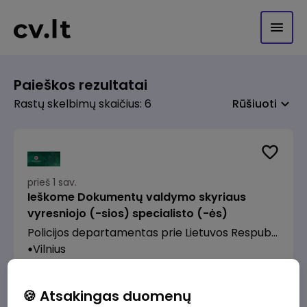
Paieškos rezultatai
Rastų skelbimų skaičius: 6
Rūšiuoti
prieš 1 sav.
Ieškome Dokumentų valdymo skyriaus
vyresniojo (-sios) specialisto (-ės)
Policijos departamentas prie Lietuvos Respublikos vidaus reikalų ministerijos
Vilnius
1521 - 1700 €/mėn.
Prieš mokesčius
🍪 Atsakingas duomenų