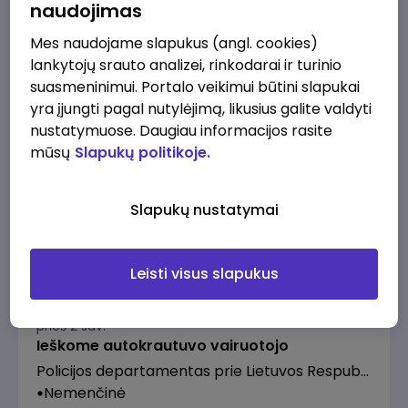
naudojimas
Mes naudojame slapukus (angl. cookies)
lankytojų srauto analizei, rinkodarai ir turinio
prieš 1 sav.
suasmeninimui. Portalo veikimui būtini slapukai
Vertimų skyrius ieško rusų kalbos vyresniojo
yra įjungti pagal nutylėjimą, likusius galite valdyti
vertėjo
nustatymuose. Daugiau informacijos rasite
Policijos departamentas prie Lietuvos Respublikos vidaus reikalų ministerijos
mūsų
Slapukų politikoje.
Kaunas
1618 - 1798 €/mėn.
Prieš mokesčius
Slapukų nustatymai
Leisti visus slapukus
prieš 2 sav.
Ieškome autokrautuvo vairuotojo
Policijos departamentas prie Lietuvos Respublikos vidaus reikalų ministerijos
Nemenčinė