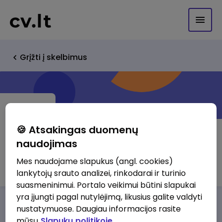
Grįžti į skelbimus
🍪 Atsakingas duomenų
naudojimas
VEESLA UAB
Mes naudojame slapukus (angl. cookies)
lankytojų srauto analizei, rinkodarai ir turinio
suasmeninimui. Portalo veikimui būtini slapukai
yra įjungti pagal nutylėjimą, likusius galite valdyti
Darbo pasiūlymai
Apie mus
Privalumai
nustatymuose. Daugiau informacijos rasite
mūsų
Slapukų politikoje.