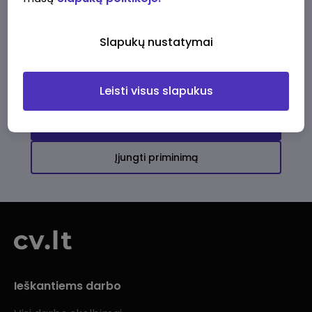
Ši įmonė kol kas neturi aktyvių
darbo pasiūlymų
Slapukų nustatymai
Daugiau darbo pasiūlymų jums!
Leisti visus slapukus
Žiūrėti visus skelbimus
Įjungti priminimą
Ieškantiems darbo