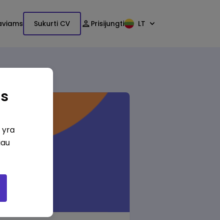
aviams
Sukurti CV
Prisijungti
LT
as
i yra
iau