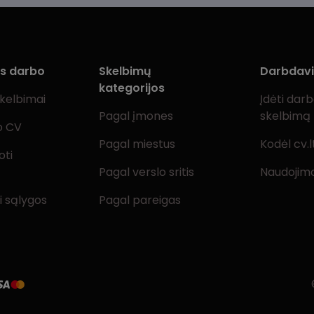
ms darbo
Skelbimų
Darbdav
kategorijos
skelbimai
Įdėti dar
Pagal įmones
skelbimą
o CV
Pagal miestus
Kodėl cv.l
oti
Pagal verslo sritis
Naudojimo
i sąlygos
Pagal pareigas