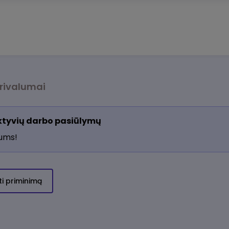
rivalumai
aktyvių darbo pasiūlymų
jums!
ti priminimą