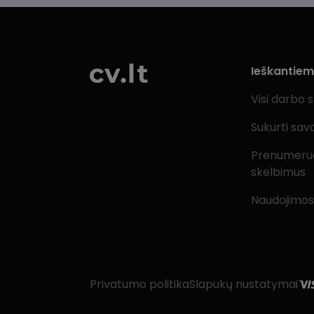
Ieškantie
Visi darbo 
Sukurti sav
Prenumeru
skelbimus
Naudojimos
Privatumo politika
Slapukų nustatymai