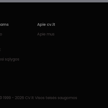
iams
Apie cv.lt
bo
Apie mus
t
si sąlygos
© 1999 - 2026 CV.lt Visos teisės saugomos