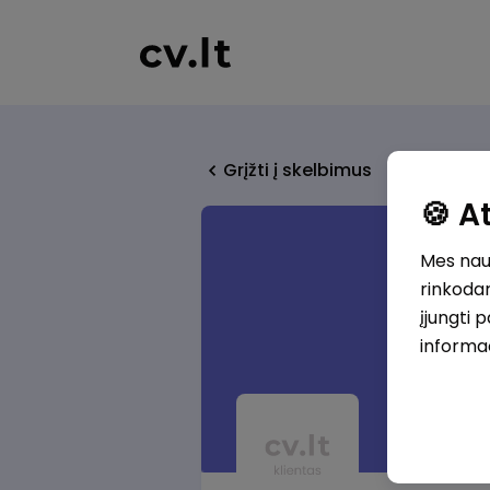
Grįžti į skelbimus
🍪 
Mes naud
rinkodar
įjungti 
informa