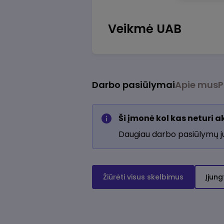
Veikmė UAB
Darbo pasiūlymai
Apie mus
P
Ši įmonė kol kas neturi 
Daugiau darbo pasiūlymų 
Žiūrėti visus skelbimus
Įjung