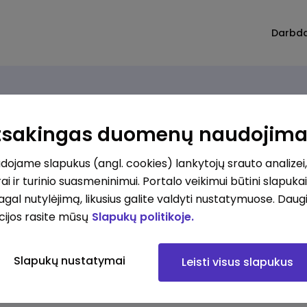
Darbd
Atsakingas duomenų naudojim
ojame slapukus (angl. cookies) lankytojų srauto analizei,
ai ir turinio suasmeninimui. Portalo veikimui būtini slapuka
pagal nutylėjimą, likusius galite valdyti nustatymuose. Daug
cijos rasite mūsų
Slapukų politikoje.
Slapukų nustatymai
Leisti visus slapukus