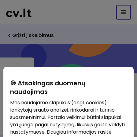
Grįžti į skelbimus
🍪 Atsakingas duomenų
naudojimas
VĮ "Transporto ir kelių tyrimo
Mes naudojame slapukus (angl. cookies)
institutas"
lankytojų srauto analizei, rinkodarai ir turinio
suasmeninimui. Portalo veikimui būtini slapukai
http://www.tkti.lt
yra įjungti pagal nutylėjimą, likusius galite valdyti
nustatymuose. Daugiau informacijos rasite