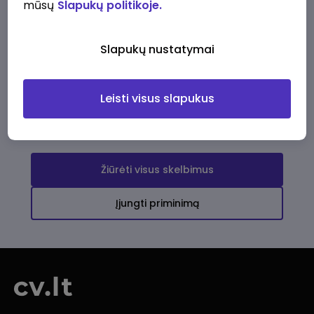
mūsų
Slapukų politikoje.
Darbo pasiūlymai
Apie mus
Privalumai
Slapukų nustatymai
Ši įmonė kol kas neturi aktyvių
darbo pasiūlymų
Leisti visus slapukus
Daugiau darbo pasiūlymų jums!
Žiūrėti visus skelbimus
Įjungti priminimą