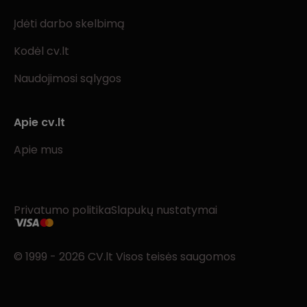
Įdėti darbo skelbimą
Kodėl cv.lt
Naudojimosi sąlygos
Apie cv.lt
Apie mus
Privatumo politika
Slapukų nustatymai
© 1999 - 2026 CV.lt Visos teisės saugomos