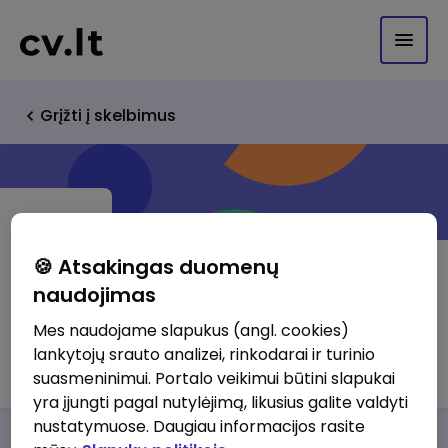
Grįžti į skelbimus
🍪 Atsakingas duomenų
naudojimas
Viešoji įstaiga "Tavaip"
Mes naudojame slapukus (angl. cookies)
lankytojų srauto analizei, rinkodarai ir turinio
http://www.okkarjera.com
suasmeninimui. Portalo veikimui būtini slapukai
yra įjungti pagal nutylėjimą, likusius galite valdyti
nustatymuose. Daugiau informacijos rasite