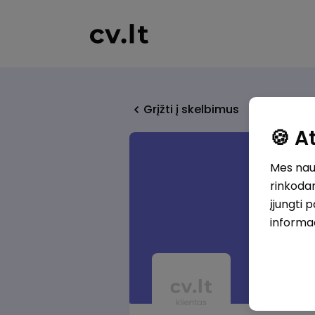
Grįžti į skelbimus
🍪 
Mes naud
rinkodar
įjungti 
informa