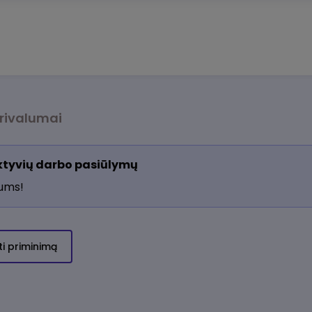
rivalumai
aktyvių darbo pasiūlymų
jums!
ti priminimą