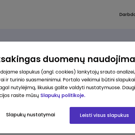
Darbd
Atsakingas duomenų naudojim
ojame slapukus (angl. cookies) lankytojų srauto analizei,
ai ir turinio suasmeninimui. Portalo veikimui būtini slapuka
pagal nutylėjimą, likusius galite valdyti nustatymuose. Daug
cijos rasite mūsų
Slapukų politikoje.
Slapukų nustatymai
Leisti visus slapukus