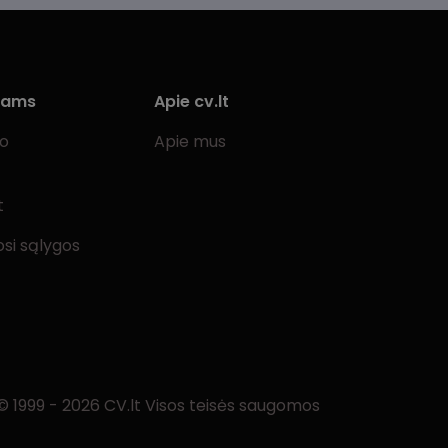
iams
Apie cv.lt
bo
Apie mus
t
si sąlygos
© 1999 - 2026 CV.lt Visos teisės saugomos