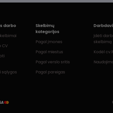
ms darbo
Skelbimų
Darbdav
kategorijos
skelbimai
Įdėti dar
Pagal įmones
skelbimą
o CV
Pagal miestus
Kodėl cv.l
oti
Pagal verslo sritis
Naudojimo
i sąlygos
Pagal pareigas