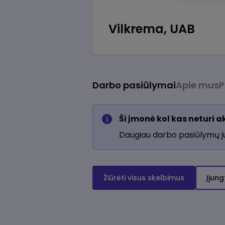
Vilkrema, UAB
Darbo pasiūlymai
Apie mus
P
Ši įmonė kol kas neturi 
Daugiau darbo pasiūlymų 
Žiūrėti visus skelbimus
Įjung