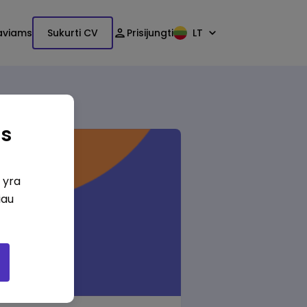
aviams
Sukurti CV
Prisijungti
LT
as
i yra
iau