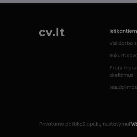
Ieškantie
Visi darbo 
Sukurti sav
Prenumeru
skelbimus
Naudojimos
Privatumo politika
Slapukų nustatymai