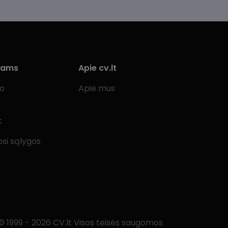
iams
Apie cv.lt
bo
Apie mus
t
si sąlygos
© 1999 - 2026 CV.lt Visos teisės saugomos