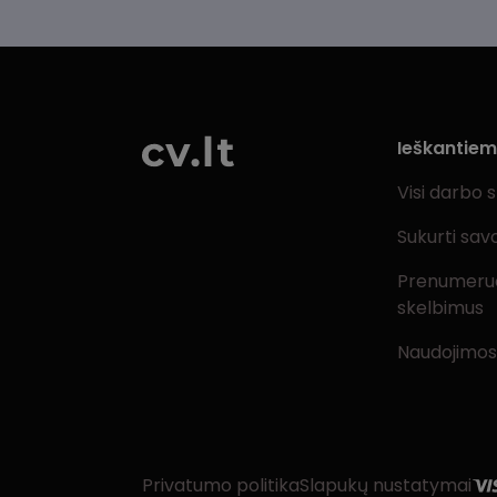
Ieškantie
Visi darbo 
Sukurti sav
Prenumeru
skelbimus
Naudojimos
Privatumo politika
Slapukų nustatymai