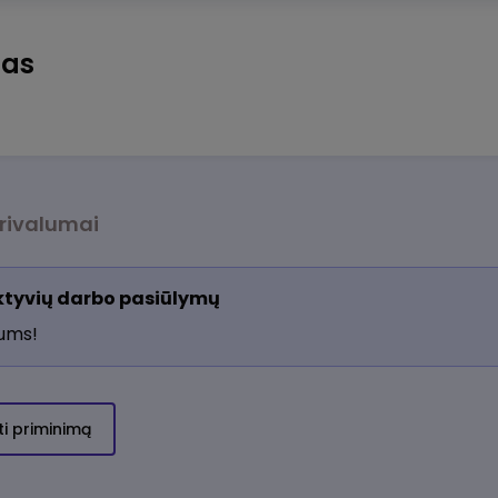
tas
rivalumai
aktyvių darbo pasiūlymų
jums!
ti priminimą