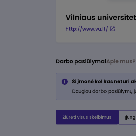
Vilniaus universite
http://www.vu.lt/
Darbo pasiūlymai
Apie mus
P
Ši įmonė kol kas neturi 
Daugiau darbo pasiūlymų 
Žiūrėti visus skelbimus
Įjung