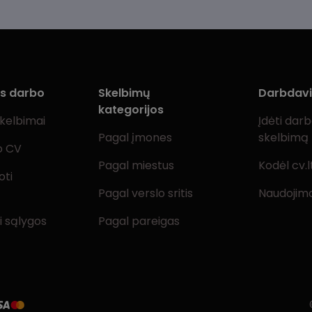
ms darbo
Skelbimų
Darbdav
kategorijos
skelbimai
Įdėti dar
Pagal įmones
skelbimą
o CV
Pagal miestus
Kodėl cv.l
oti
Pagal verslo sritis
Naudojimo
i sąlygos
Pagal pareigas