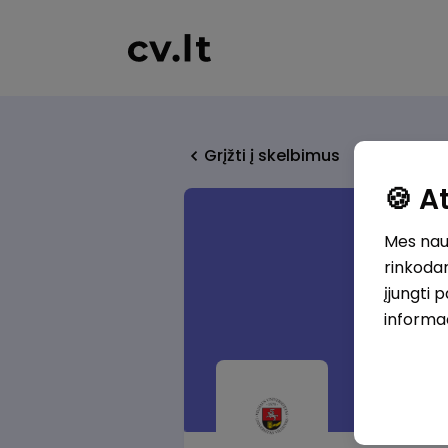
Grįžti į skelbimus
🍪 
Mes naud
rinkodar
įjungti 
informa