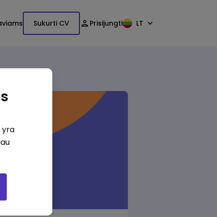
aviams
Sukurti CV
Prisijungti
LT
as
i yra
iau