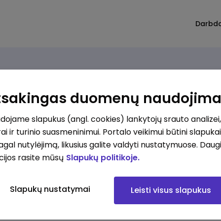
Darbd
Atsakingas duomenų naudojim
ojame slapukus (angl. cookies) lankytojų srauto analizei,
ai ir turinio suasmeninimui. Portalo veikimui būtini slapuka
pagal nutylėjimą, likusius galite valdyti nustatymuose. Daug
cijos rasite mūsų
Slapukų politikoje.
Slapukų nustatymai
Leisti visus slapukus