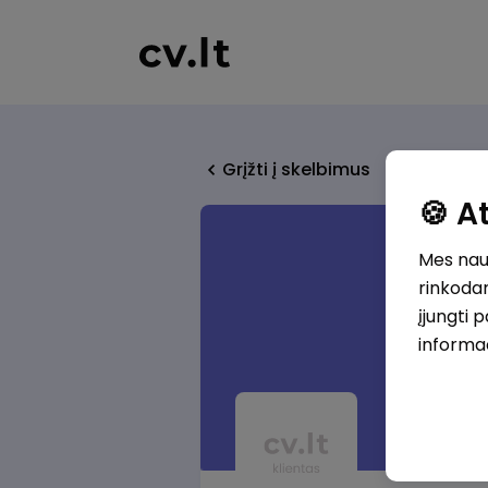
Grįžti į skelbimus
🍪 
Mes naud
rinkodar
įjungti 
informa