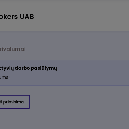
rokers UAB
rivalumai
aktyvių darbo pasiūlymų
jums!
ti priminimą