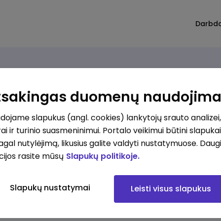
Darbd
Atsakingas duomenų naudojim
ojame slapukus (angl. cookies) lankytojų srauto analizei,
ai ir turinio suasmeninimui. Portalo veikimui būtini slapuka
pagal nutylėjimą, likusius galite valdyti nustatymuose. Daug
cijos rasite mūsų
Slapukų politikoje.
Slapukų nustatymai
Leisti visus slapukus