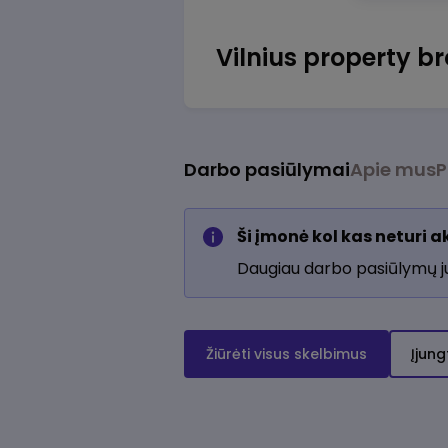
Vilnius property b
Darbo pasiūlymai
Apie mus
P
Ši įmonė kol kas neturi 
Daugiau darbo pasiūlymų 
Žiūrėti visus skelbimus
Įjung