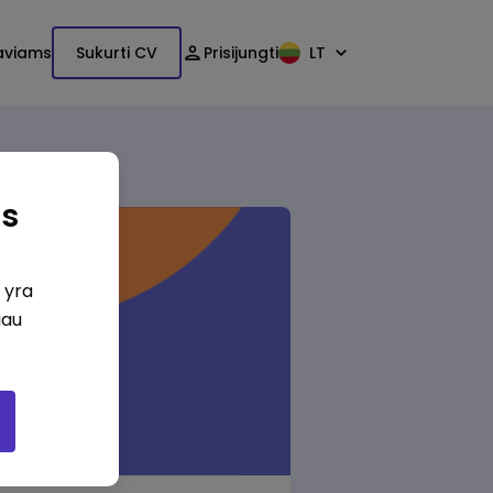
aviams
Sukurti CV
Prisijungti
LT
as
i yra
iau