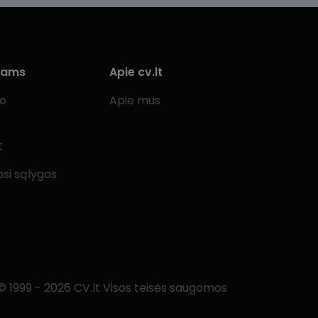
iams
Apie cv.lt
bo
Apie mus
t
si sąlygos
© 1999 - 2026 CV.lt Visos teisės saugomos