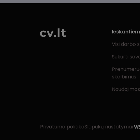
Ieškantie
Visi darbo 
Sukurti sav
Prenumeru
skelbimus
Naudojimos
Privatumo politika
Slapukų nustatymai