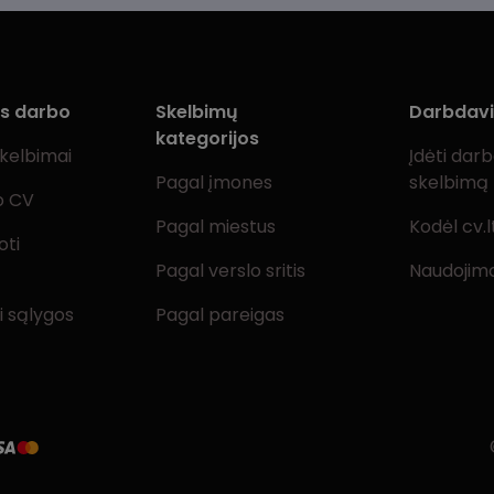
ms darbo
Skelbimų
Darbdav
kategorijos
skelbimai
Įdėti dar
Pagal įmones
skelbimą
o CV
Pagal miestus
Kodėl cv.l
oti
Pagal verslo sritis
Naudojimo
i sąlygos
Pagal pareigas