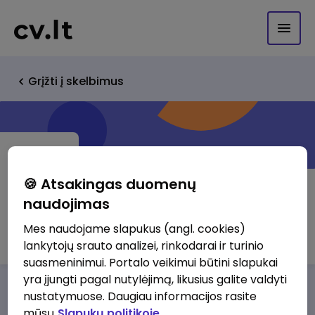
Grįžti į skelbimus
🍪 Atsakingas duomenų
naudojimas
Vilums Group
Mes naudojame slapukus (angl. cookies)
lankytojų srauto analizei, rinkodarai ir turinio
suasmeninimui. Portalo veikimui būtini slapukai
yra įjungti pagal nutylėjimą, likusius galite valdyti
Darbo pasiūlymai
Apie mus
Privalumai
nustatymuose. Daugiau informacijos rasite
mūsų
Slapukų politikoje.