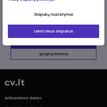
Ši įmonė kol kas neturi aktyvių
darbo pasiūlymų
Slapukų nustatymai
Daugiau darbo pasiūlymų jums!
Leisti visus slapukus
Žiūrėti visus skelbimus
Įjungti priminimą
Ieškantiems darbo