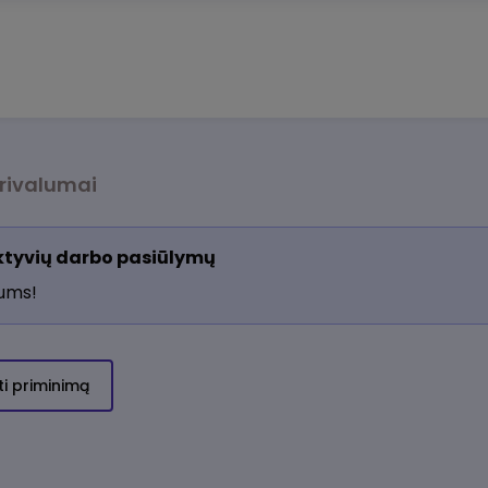
rivalumai
aktyvių darbo pasiūlymų
jums!
ti priminimą