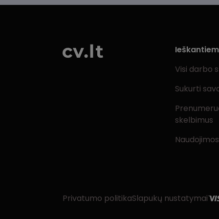
Ieškantie
Visi darbo 
Sukurti sav
Prenumeru
skelbimus
Naudojimos
Privatumo politika
Slapukų nustatymai