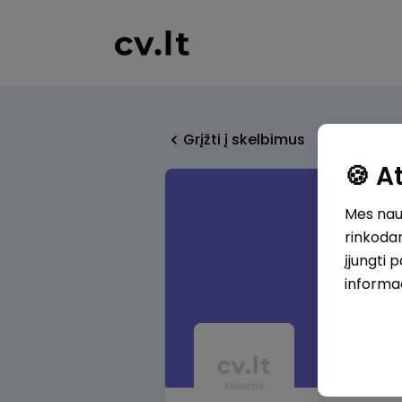
Grįžti į skelbimus
🍪 
Mes naud
rinkodar
įjungti 
informa