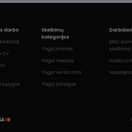
ms darbo
Skelbimų
Darbdav
kategorijos
skelbimai
Įdėti dar
Pagal įmones
skelbimą
o CV
Pagal miestus
Kodėl cv.l
oti
Pagal verslo sritis
Naudojimo
i sąlygos
Pagal pareigas