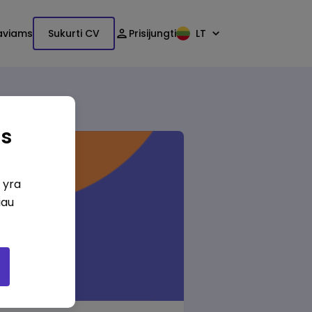
aviams
Sukurti CV
Prisijungti
LT
as
i yra
iau