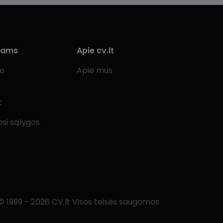
iams
Apie cv.lt
bo
Apie mus
t
si sąlygos
© 1999 - 2026 CV.lt Visos teisės saugomos