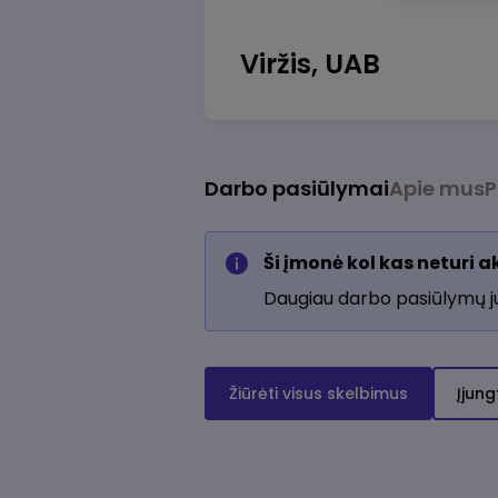
Viržis, UAB
Darbo pasiūlymai
Apie mus
P
Ši įmonė kol kas neturi 
Daugiau darbo pasiūlymų 
Žiūrėti visus skelbimus
Įjung