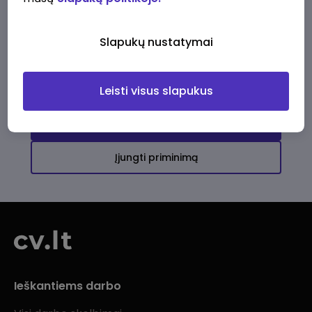
Ši įmonė kol kas neturi aktyvių
darbo pasiūlymų
Slapukų nustatymai
Daugiau darbo pasiūlymų jums!
Leisti visus slapukus
Žiūrėti visus skelbimus
Įjungti priminimą
Ieškantiems darbo