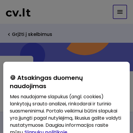
Grįžti į skelbimus
🍪 Atsakingas duomenų
naudojimas
Vitae Litera, UAB
Mes naudojame slapukus (angl. cookies)
lankytojų srauto analizei, rinkodarai ir turinio
suasmeninimui. Portalo veikimui būtini slapukai
yra įjungti pagal nutylėjimą, likusius galite valdyti
Darbo pasiūlymai
Apie mus
Privalumai
nustatymuose. Daugiau informacijos rasite
mūsų
Slapukų politikoje.