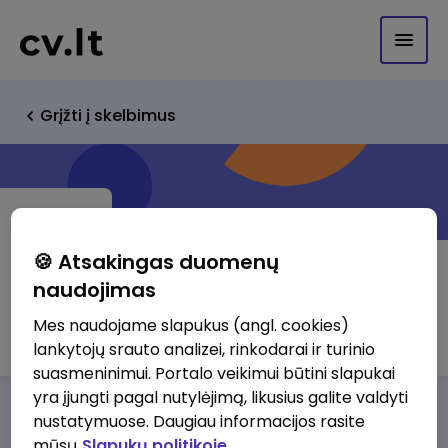
Grįžti į skelbimus
🍪 Atsakingas duomenų
naudojimas
Volvega, UAB
Mes naudojame slapukus (angl. cookies)
lankytojų srauto analizei, rinkodarai ir turinio
suasmeninimui. Portalo veikimui būtini slapukai
yra įjungti pagal nutylėjimą, likusius galite valdyti
Darbo pasiūlymai
Apie mus
Privalumai
nustatymuose. Daugiau informacijos rasite
mūsų
Slapukų politikoje.