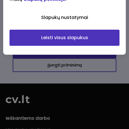
Ši įmonė kol kas neturi aktyvių
darbo pasiūlymų
Slapukų nustatymai
Daugiau darbo pasiūlymų jums!
Leisti visus slapukus
Žiūrėti visus skelbimus
Įjungti priminimą
Ieškantiems darbo