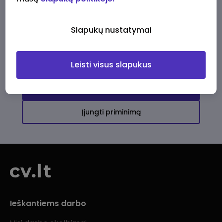
Ši įmonė kol kas neturi aktyvių
darbo pasiūlymų
Slapukų nustatymai
Daugiau darbo pasiūlymų jums!
Leisti visus slapukus
Žiūrėti visus skelbimus
Įjungti priminimą
Ieškantiems darbo