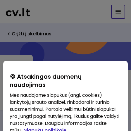
Grįžti į skelbimus
🍪 Atsakingas duomenų
naudojimas
VšĮ "Darom 09"
Mes naudojame slapukus (angl. cookies)
lankytojų srauto analizei, rinkodarai ir turinio
suasmeninimui. Portalo veikimui būtini slapukai
yra įjungti pagal nutylėjimą, likusius galite valdyti
Darbo pasiūlymai
Apie mus
Privalumai
nustatymuose. Daugiau informacijos rasite
mūsų
Slapukų politikoje.