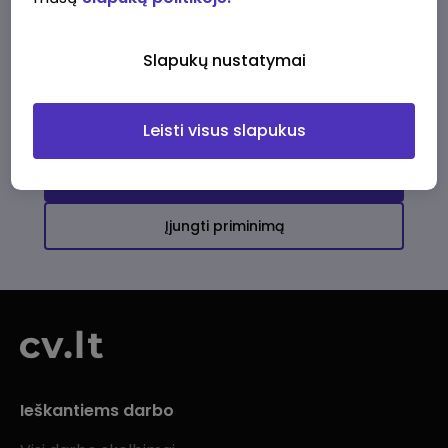
Ši įmonė kol kas neturi aktyvių
darbo pasiūlymų
Slapukų nustatymai
Daugiau darbo pasiūlymų jums!
Leisti visus slapukus
Žiūrėti visus skelbimus
Įjungti priminimą
Ieškantiems darbo