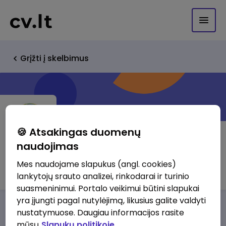
Grįžti į skelbimus
🍪 Atsakingas duomenų
naudojimas
VšĮ Demokratinė mokykla
Mes naudojame slapukus (angl. cookies)
lankytojų srauto analizei, rinkodarai ir turinio
suasmeninimui. Portalo veikimui būtini slapukai
yra įjungti pagal nutylėjimą, likusius galite valdyti
Darbo pasiūlymai
Apie mus
Privalumai
nustatymuose. Daugiau informacijos rasite
mūsų
Slapukų politikoje.