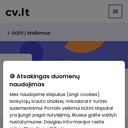
Grįžti į skelbimus
🍪 Atsakingas duomenų
naudojimas
VšĮ "Progresum"
Mes naudojame slapukus (angl. cookies)
lankytojų srauto analizei, rinkodarai ir turinio
http://www.progresum.lt
suasmeninimui. Portalo veikimui būtini slapukai
yra įjungti pagal nutylėjimą, likusius galite valdyti
nustatymuose. Daugiau informacijos rasite