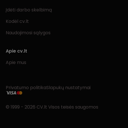
Įdėti darbo skelbimą
Kodėl cv.lt
Naudojimosi sąlygos
Apie cv.lt
Apie mus
Privatumo politika
Slapukų nustatymai
© 1999 - 2026 CV.lt Visos teisės saugomos